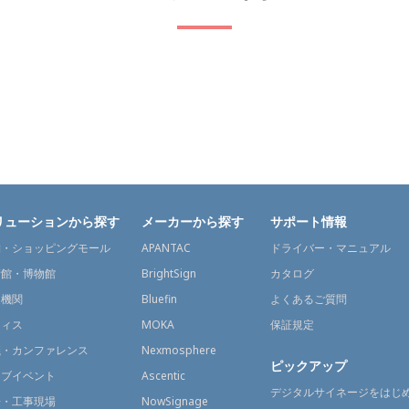
リューションから探す
メーカーから探す
サポート情報
舗・ショッピングモール
APANTAC
ドライバー・マニュアル
術館・博物館
BrightSign
カタログ
通機関
Bluefin
よくあるご質問
フィス
MOKA
保証規定
議・カンファレンス
Nexmosphere
ピックアップ
イブイベント
Ascentic
デジタルサイネージをはじ
場・工事現場
NowSignage