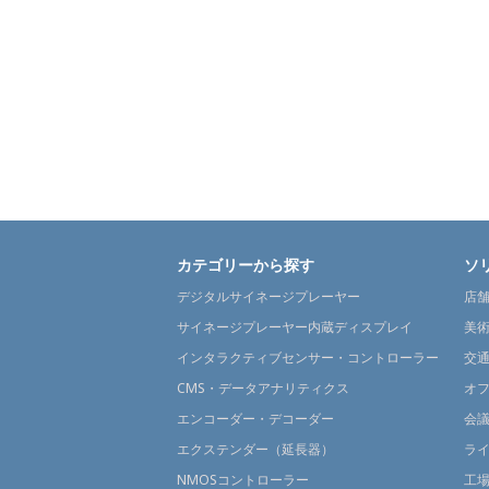
カテゴリーから探す
ソ
デジタルサイネージプレーヤー
店
サイネージプレーヤー内蔵ディスプレイ
美
インタラクティブセンサー・コントローラー
交
CMS・データアナリティクス
オ
エンコーダー・デコーダー
会
エクステンダー（延長器）
ラ
NMOSコントローラー
工