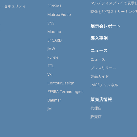
マルチディスプレイで表示
視・セキュリティ
SENSMI
映像を配信(ストリーミング
送
Matrox Video
融
VNS
展示会レポート
育
MuxLab
導入事例
療
IP GARD
JMW
ニュース
PureFi
ニュース
TTL
プレスリリース
VRi
製品ガイド
ContourDesign
JMGSチャンネル
ZEBRA Technologies
販売店情報
Baumer
代理店
JM
販売店