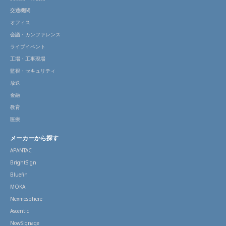
交通機関
オフィス
会議・カンファレンス
ライブイベント
工場・工事現場
監視・セキュリティ
放送
金融
教育
医療
メーカーから探す
APANTAC
BrightSign
Bluefin
MOKA
Nexmosphere
Ascentic
NowSignage