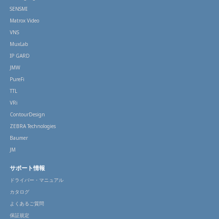
SENSMI
Matrox Video
VNS
MuxLab
IP GARD
JMW
PureFi
TTL
VRi
ContourDesign
ZEBRA Technologies
Baumer
JM
サポート情報
ドライバー・マニュアル
カタログ
よくあるご質問
保証規定