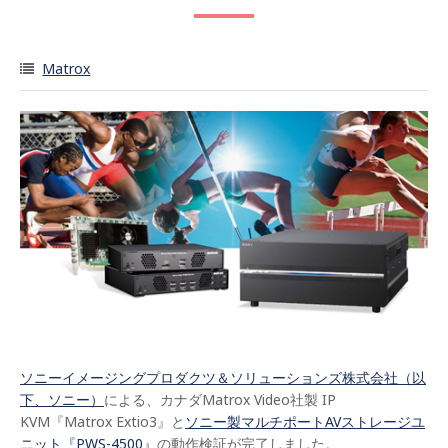
Matrox
ソニーイメージングプロダクツ＆ソリューションズ株式会社（以
下、ソニー）
による、カナダMatrox Video社製 IP
KVM『Matrox Extio3』と
ソニー製マルチポートAVストレージユ
ニット『PWS-4500』
の動作検証が完了しました。