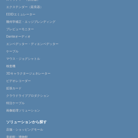
エクステンダー（延長器）
EDIDエミュレーター
幾何学補正・エッジブレンディング
プレビューモニター
Danteオーディオ
エンベデッター・ディエンベデッター
ケーブル
マウス・ジョグシャトル
検査機
3Dキャラクタージェネレーター
ビデオレコーダー
拡張カード
クラウドライブプロダクション
特注ケーブル
画像処理ソリューション
ソリューションから探す
店舗・ショッピングモール
美術館・博物館