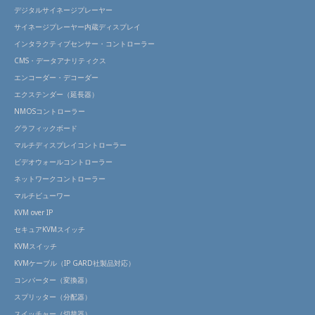
デジタルサイネージプレーヤー
サイネージプレーヤー内蔵ディスプレイ
インタラクティブセンサー・コントローラー
CMS・データアナリティクス
エンコーダー・デコーダー
エクステンダー（延長器）
NMOSコントローラー
グラフィックボード
マルチディスプレイコントローラー
ビデオウォールコントローラー
ネットワークコントローラー
マルチビューワー
KVM over IP
セキュアKVMスイッチ
KVMスイッチ
KVMケーブル（IP GARD社製品対応）
コンバーター（変換器）
スプリッター（分配器）
スイッチャー（切替器）