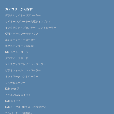
カテゴリーから探す
デジタルサイネージプレーヤー
サイネージプレーヤー内蔵ディスプレイ
インタラクティブセンサー・コントローラー
CMS・データアナリティクス
エンコーダー・デコーダー
エクステンダー（延長器）
NMOSコントローラー
グラフィックボード
マルチディスプレイコントローラー
ビデオウォールコントローラー
ネットワークコントローラー
マルチビューワー
KVM over IP
セキュアKVMスイッチ
KVMスイッチ
KVMケーブル（IP GARD社製品対応）
コンバーター（変換器）