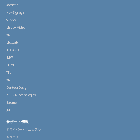
Ascentic
NowSignage
SENSMI
Matrox Video
VNS
MuxLab
IP GARD
JMW
PureFi
TTL
VRi
ContourDesign
ZEBRA Technologies
Baumer
JM
サポート情報
ドライバー・マニュアル
カタログ