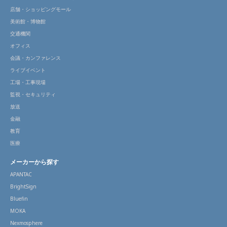
店舗・ショッピングモール
美術館・博物館
交通機関
オフィス
会議・カンファレンス
ライブイベント
工場・工事現場
監視・セキュリティ
放送
金融
教育
医療
メーカーから探す
APANTAC
BrightSign
Bluefin
MOKA
Nexmosphere