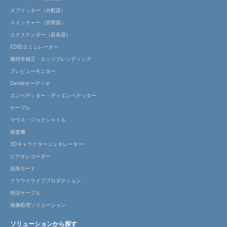
スプリッター（分配器）
スイッチャー（切替器）
エクステンダー（延長器）
EDIDエミュレーター
幾何学補正・エッジブレンディング
プレビューモニター
Danteオーディオ
エンベデッター・ディエンベデッター
ケーブル
マウス・ジョグシャトル
検査機
3Dキャラクタージェネレーター
ビデオレコーダー
拡張カード
クラウドライブプロダクション
特注ケーブル
画像処理ソリューション
ソリューションから探す