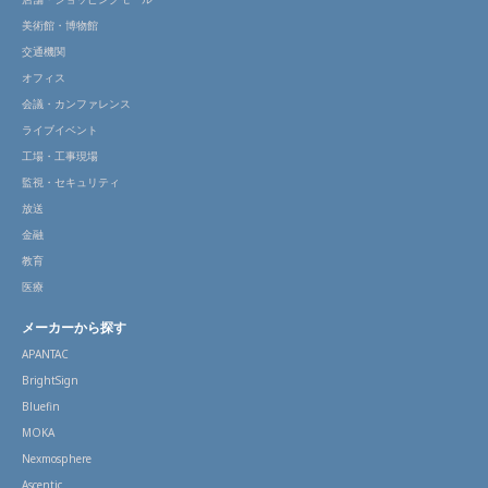
美術館・博物館
交通機関
オフィス
会議・カンファレンス
ライブイベント
工場・工事現場
監視・セキュリティ
放送
金融
教育
医療
メーカーから探す
APANTAC
BrightSign
Bluefin
MOKA
Nexmosphere
Ascentic