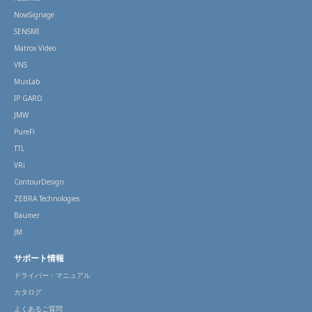
NowSignage
SENSMI
Matrox Video
VNS
MuxLab
IP GARD
JMW
PureFi
TTL
VRi
ContourDesign
ZEBRA Technologies
Baumer
JM
サポート情報
ドライバー・マニュアル
カタログ
よくあるご質問