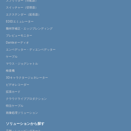
スプリッター（分配器）
スイッチャー（切替器）
エクステンダー（延長器）
EDIDエミュレーター
幾何学補正・エッジブレンディング
プレビューモニター
Danteオーディオ
エンベデッター・ディエンベデッター
ケーブル
マウス・ジョグシャトル
検査機
3Dキャラクタージェネレーター
ビデオレコーダー
拡張カード
クラウドライブプロダクション
特注ケーブル
画像処理ソリューション
ソリューションから探す
店舗・ショッピングモール