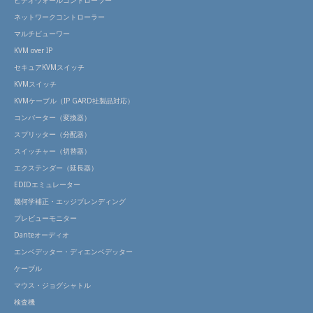
ネットワークコントローラー
マルチビューワー
KVM over IP
セキュアKVMスイッチ
KVMスイッチ
KVMケーブル（IP GARD社製品対応）
コンバーター（変換器）
スプリッター（分配器）
スイッチャー（切替器）
エクステンダー（延長器）
EDIDエミュレーター
幾何学補正・エッジブレンディング
プレビューモニター
Danteオーディオ
エンベデッター・ディエンベデッター
ケーブル
マウス・ジョグシャトル
検査機