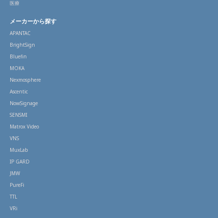
医療
メーカーから探す
APANTAC
BrightSign
Bluefin
MOKA
Nexmosphere
Ascentic
NowSignage
SENSMI
Matrox Video
VNS
MuxLab
IP GARD
JMW
PureFi
TTL
VRi