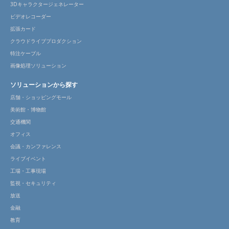
3Dキャラクタージェネレーター
ビデオレコーダー
拡張カード
クラウドライブプロダクション
特注ケーブル
画像処理ソリューション
ソリューションから探す
店舗・ショッピングモール
美術館・博物館
交通機関
オフィス
会議・カンファレンス
ライブイベント
工場・工事現場
監視・セキュリティ
放送
金融
教育