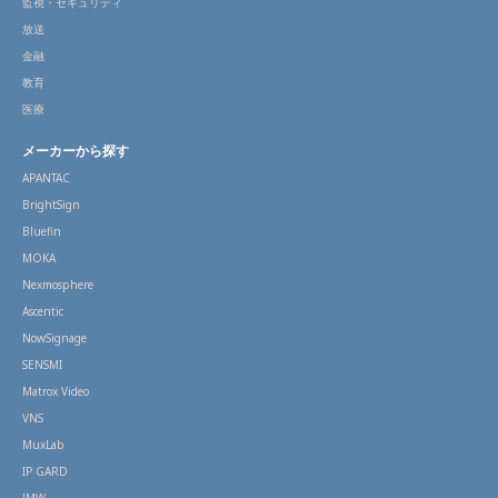
監視・セキュリティ
放送
金融
教育
医療
メーカーから探す
APANTAC
BrightSign
Bluefin
MOKA
Nexmosphere
Ascentic
NowSignage
SENSMI
Matrox Video
VNS
MuxLab
IP GARD
JMW