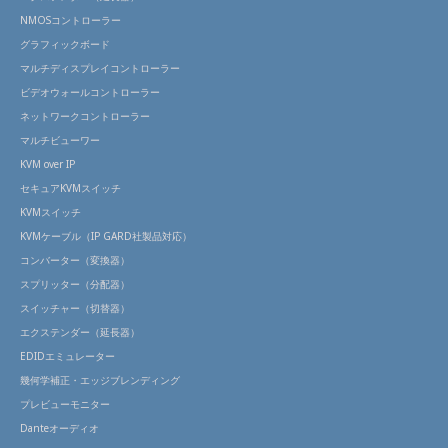
NMOSコントローラー
グラフィックボード
マルチディスプレイコントローラー
ビデオウォールコントローラー
ネットワークコントローラー
マルチビューワー
KVM over IP
セキュアKVMスイッチ
KVMスイッチ
KVMケーブル（IP GARD社製品対応）
コンバーター（変換器）
スプリッター（分配器）
スイッチャー（切替器）
エクステンダー（延長器）
EDIDエミュレーター
幾何学補正・エッジブレンディング
プレビューモニター
Danteオーディオ