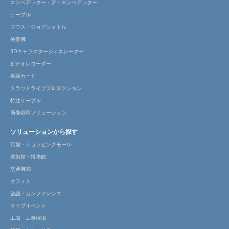
エンベデッター・ディエンベデッター
ケーブル
マウス・ジョグシャトル
検査機
3Dキャラクタージェネレーター
ビデオレコーダー
拡張カード
クラウドライブプロダクション
特注ケーブル
画像処理ソリューション
ソリューションから探す
店舗・ショッピングモール
美術館・博物館
交通機関
オフィス
会議・カンファレンス
ライブイベント
工場・工事現場