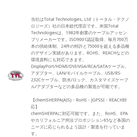
当社はTotal Technologies, Ltd（トータル・テクノ
ロジーズ）社の日本総代理店です。米国Total
Technologiesは、1982年創業のケーブルアッセン
ブリメーカーです。ISO9001認証取得、毎月700万
本の供給体制、24件の特許と75000を超える多品種
のデザイン実績があります。ROHS、REACHなどの
環境資料にも対応できます。
DisplayPort/HDMI/DVI/VGA/RCA/SATAケーブル、
アダプター、LAN/モバイルケーブル、USB/RS-
232Cケーブル、防水/ロック、カスタマイズケーブ
ル/アダプターなどの多品種の製造が可能です。
【chemSHERPA(AIS)・RoHS・JGPSSI・REACH対
応】
chemSHERPAに対応可能です。また、RoHS、EPA
やカリフォルニア州法プロポジション65など各国の
ニーズに応じられるよう設計・製造を行っていま
す。