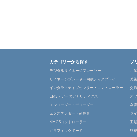
カテゴリーから探す
ソ
デジタルサイネージプレーヤー
店
サイネージプレーヤー内蔵ディスプレイ
美
インタラクティブセンサー・コントローラー
交
CMS・データアナリティクス
オ
エンコーダー・デコーダー
会
エクステンダー（延長器）
ラ
NMOSコントローラー
工
グラフィックボード
監