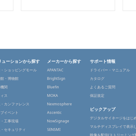
リューションから探す
メーカーから探す
サポート情報
舗・ショッピングモール
APANTAC
ドライバー・マニュアル
術館・博物館
BrightSign
カタログ
通機関
Bluefin
よくあるご質問
フィス
MOKA
保証規定
議・カンファレンス
Nexmosphere
ピックアップ
イブイベント
Ascentic
デジタルサイネージをはじ
場・工事現場
NowSignage
マルチディスプレイで表示
視・セキュリティ
SENSMI
映像を配信(ストリーミング