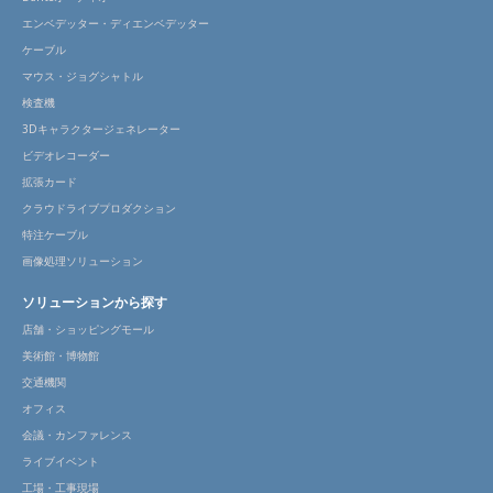
エンベデッター・ディエンベデッター
ケーブル
マウス・ジョグシャトル
検査機
3Dキャラクタージェネレーター
ビデオレコーダー
拡張カード
クラウドライブプロダクション
特注ケーブル
画像処理ソリューション
ソリューションから探す
店舗・ショッピングモール
美術館・博物館
交通機関
オフィス
会議・カンファレンス
ライブイベント
工場・工事現場