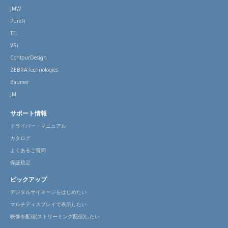
JMW
PureFi
TTL
VRi
ContourDesign
ZEBRA Technologies
Baumer
JM
サポート情報
ドライバー・マニュアル
カタログ
よくあるご質問
保証規定
ピックアップ
デジタルサイネージをはじめたい
マルチディスプレイで表示したい
映像を配信(ストリーミング配信)したい