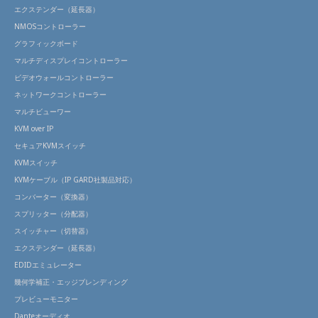
エクステンダー（延長器）
NMOSコントローラー
グラフィックボード
マルチディスプレイコントローラー
ビデオウォールコントローラー
ネットワークコントローラー
マルチビューワー
KVM over IP
セキュアKVMスイッチ
KVMスイッチ
KVMケーブル（IP GARD社製品対応）
コンバーター（変換器）
スプリッター（分配器）
スイッチャー（切替器）
エクステンダー（延長器）
EDIDエミュレーター
幾何学補正・エッジブレンディング
プレビューモニター
Danteオーディオ