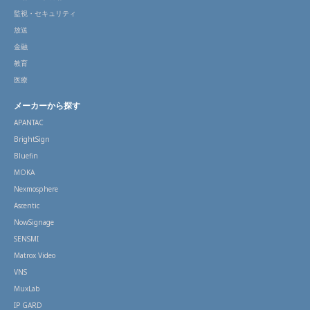
監視・セキュリティ
放送
金融
教育
医療
メーカーから探す
APANTAC
BrightSign
Bluefin
MOKA
Nexmosphere
Ascentic
NowSignage
SENSMI
Matrox Video
VNS
MuxLab
IP GARD