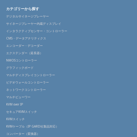
カテゴリーから探す
デジタルサイネージプレーヤー
サイネージプレーヤー内蔵ディスプレイ
インタラクティブセンサー・コントローラー
CMS・データアナリティクス
エンコーダー・デコーダー
エクステンダー（延長器）
NMOSコントローラー
グラフィックボード
マルチディスプレイコントローラー
ビデオウォールコントローラー
ネットワークコントローラー
マルチビューワー
KVM over IP
セキュアKVMスイッチ
KVMスイッチ
KVMケーブル（IP GARD社製品対応）
コンバーター（変換器）