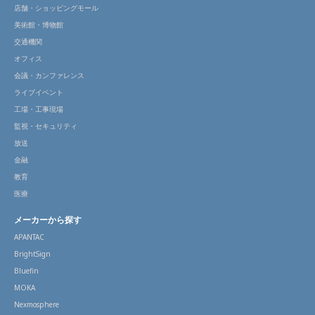
店舗・ショッピングモール
美術館・博物館
交通機関
オフィス
会議・カンファレンス
ライブイベント
工場・工事現場
監視・セキュリティ
放送
金融
教育
医療
メーカーから探す
APANTAC
BrightSign
Bluefin
MOKA
Nexmosphere