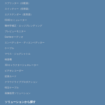
スプリッター（分配器）
スイッチャー（切替器）
エクステンダー（延長器）
EDIDエミュレーター
幾何学補正・エッジブレンディング
プレビューモニター
Danteオーディオ
エンベデッター・ディエンベデッター
ケーブル
マウス・ジョグシャトル
検査機
3Dキャラクタージェネレーター
ビデオレコーダー
拡張カード
クラウドライブプロダクション
特注ケーブル
画像処理ソリューション
ソリューションから探す