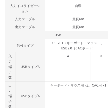
入力イコライゼーシ
自動
ョン
入力ケーブル
最長6m
出力ケーブル
最長6m
USB
USB1.1（キーボード・マウス）、
信号タイプ
USB2.0（CACポート）
入
4
8
力
端
USBタイプB
子
数
出
キーボード・マウス用 x2、CAC用 x1
力
端
USBタイプA
子
数