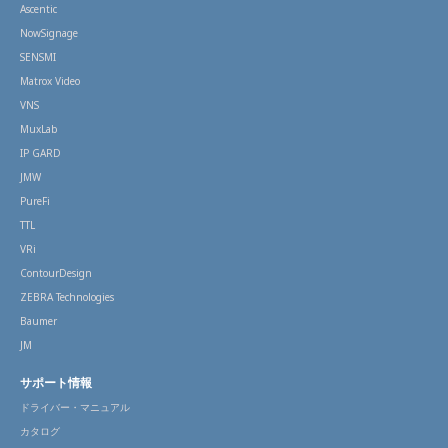
Ascentic
NowSignage
SENSMI
Matrox Video
VNS
MuxLab
IP GARD
JMW
PureFi
TTL
VRi
ContourDesign
ZEBRA Technologies
Baumer
JM
サポート情報
ドライバー・マニュアル
カタログ