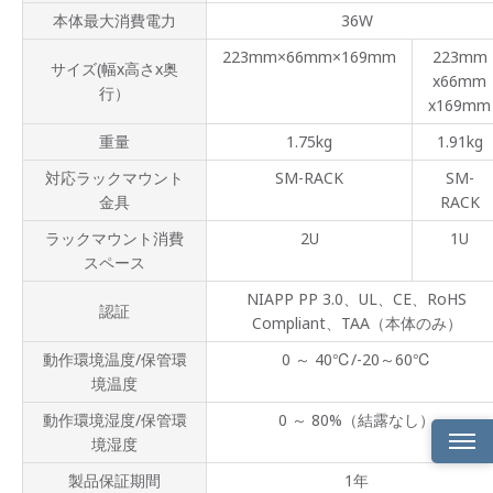
本体最大消費電力
36W
223mm×66mm×169mm
223mm
サイズ(幅x高さx奥
x66mm
行）
x169mm
重量
1.75kg
1.91kg
対応ラックマウント
SM-RACK
SM-
金具
RACK
ラックマウント消費
2U
1U
スペース
NIAPP PP 3.0、UL、CE、RoHS
認証
Compliant、TAA（本体のみ）
動作環境温度/保管環
0 ～ 40℃/-20～60℃
境温度
動作環境湿度/保管環
0 ～ 80%（結露なし）
境湿度
製品保証期間
1年
製品