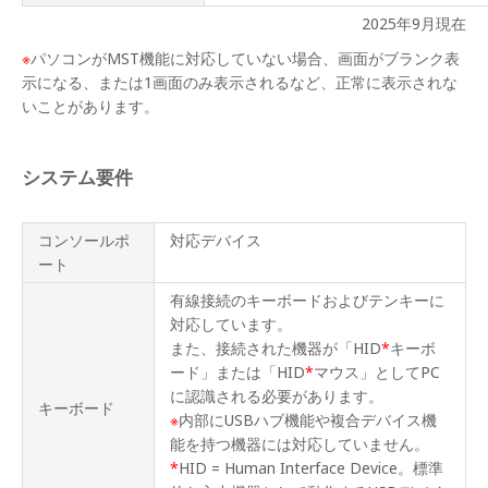
概要
2025年9月現在
製品
※
パソコンがMST機能に対応していない場合、画面がブランク表
ライ
示になる、または1画面のみ表示されるなど、正常に表示されな
ンナ
いことがあります。
ップ
製品
特長
システム要件
製品
仕様
コンソールポ
対応デバイス
ート
一般
的な
有線接続のキーボードおよびテンキーに
KVM
対応しています。
スイ
ッチ
また、接続された機器が「HID
*
キーボ
との
ード」または「HID
*
マウス」としてPC
比較
に認識される必要があります。
キーボード
※
内部にUSBハブ機能や複合デバイス機
製品
画像
能を持つ機器には対応していません。
*
HID = Human Interface Device。標準
オプ