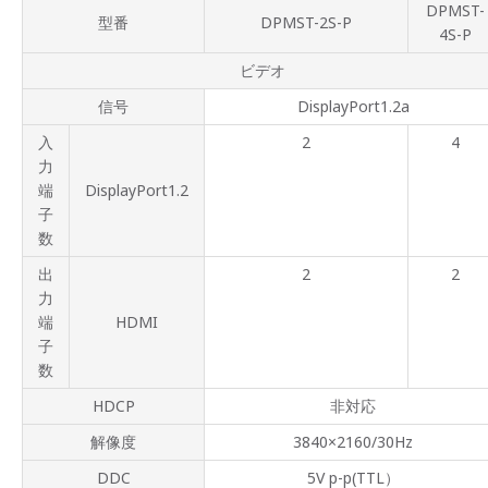
DPMST-
型番
DPMST-2S-P
4S-P
ビデオ
信号
DisplayPort1.2a
入
2
4
力
端
DisplayPort1.2
子
数
出
2
2
力
端
HDMI
子
数
HDCP
非対応
解像度
3840×2160/30Hz
DDC
5V p-p(TTL）