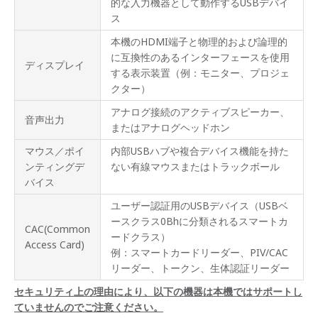
的な入力機器として動作するUSBデバイ
ショ
ス
ン
本機のHDMI端子と物理的および論理的
サポ
に互換性のあるインターフェースを使用
ート
ディスプレイ
する表示装置（例：モニター、プロジェ
情報
クター）
アナログ接続のアクティブスピーカー、
音声出力
またはアナログヘッドホン
マウス／ポイ
内部USBハブや複合デバイス機能を持た
ンティングデ
ない有線マウスまたはトラックボール
バイス
ユーザー認証用のUSBデバイス（USBベ
ースクラス0Bhに分類されるスマートカ
CAC(Common
ードクラス）
Access Card)
例：スマートカードリーダー、PIV/CAC
リーダー、トークン、生体認証リーダー
セキュリティ上の理由により、以下の機器は本機ではサポートし
ていませんのでご注意ください。