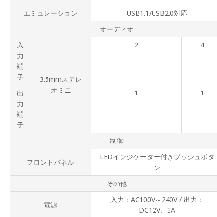
エミュレーション
USB1.1/USB2.0対応
オーディオ
入
2
4
力
端
子
3.5mmステレ
オミニ
出
1
1
力
端
子
制御
LEDインジケーター付きプッシュボタ
フロントパネル
ン
その他
入力：AC100V～240V / 出力：
電源
DC12V、3A