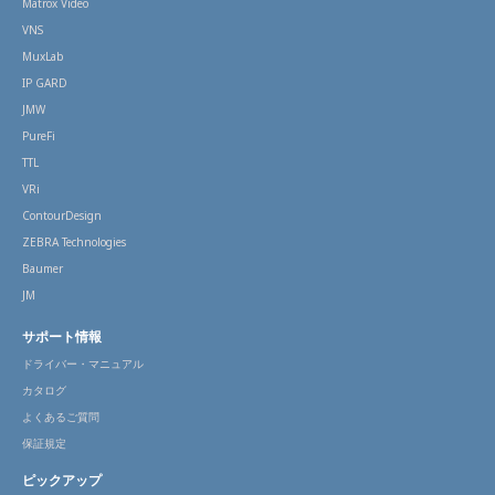
Matrox Video
VNS
MuxLab
IP GARD
JMW
PureFi
TTL
VRi
ContourDesign
ZEBRA Technologies
Baumer
JM
サポート情報
ドライバー・マニュアル
カタログ
よくあるご質問
保証規定
ピックアップ