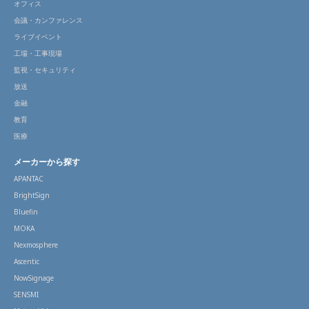
オフィス
会議・カンファレンス
ライブイベント
工場・工事現場
監視・セキュリティ
放送
金融
教育
医療
メーカーから探す
APANTAC
BrightSign
Bluefin
MOKA
Nexmosphere
Ascentic
NowSignage
SENSMI