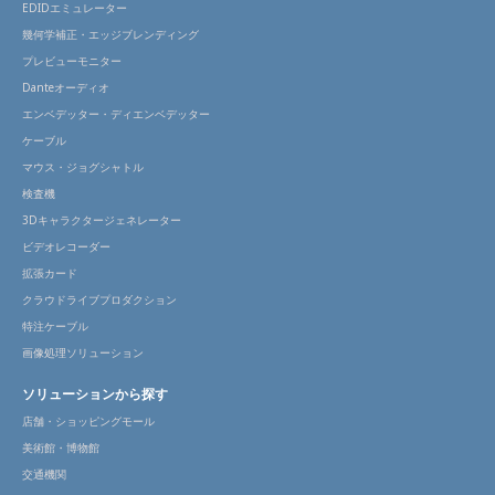
EDIDエミュレーター
幾何学補正・エッジブレンディング
プレビューモニター
Danteオーディオ
エンベデッター・ディエンベデッター
ケーブル
マウス・ジョグシャトル
検査機
3Dキャラクタージェネレーター
ビデオレコーダー
拡張カード
クラウドライブプロダクション
特注ケーブル
画像処理ソリューション
ソリューションから探す
店舗・ショッピングモール
美術館・博物館
交通機関