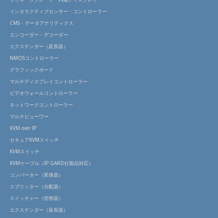
インタラクティブセンサー・コントローラー
CMS・データアナリティクス
エンコーダー・デコーダー
エクステンダー（延長器）
NMOSコントローラー
グラフィックボード
マルチディスプレイコントローラー
ビデオウォールコントローラー
ネットワークコントローラー
マルチビューワー
KVM over IP
セキュアKVMスイッチ
KVMスイッチ
KVMケーブル（IP GARD社製品対応）
コンバーター（変換器）
スプリッター（分配器）
スイッチャー（切替器）
エクステンダー（延長器）