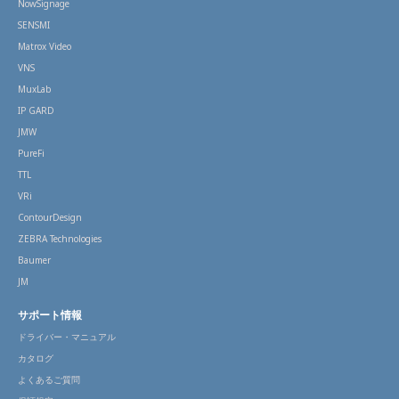
NowSignage
SENSMI
Matrox Video
VNS
MuxLab
IP GARD
JMW
PureFi
TTL
VRi
ContourDesign
ZEBRA Technologies
Baumer
JM
サポート情報
ドライバー・マニュアル
カタログ
よくあるご質問