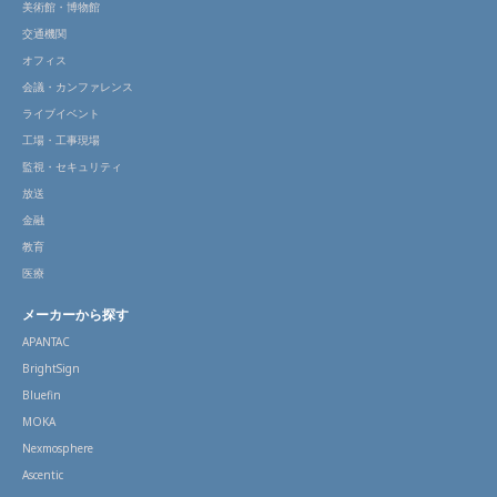
美術館・博物館
交通機関
オフィス
会議・カンファレンス
ライブイベント
工場・工事現場
監視・セキュリティ
放送
金融
教育
医療
メーカーから探す
APANTAC
BrightSign
Bluefin
MOKA
Nexmosphere
Ascentic