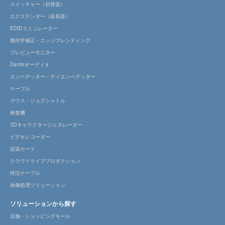
スイッチャー（切替器）
エクステンダー（延長器）
EDIDエミュレーター
幾何学補正・エッジブレンディング
プレビューモニター
Danteオーディオ
エンベデッター・ディエンベデッター
ケーブル
マウス・ジョグシャトル
検査機
3Dキャラクタージェネレーター
ビデオレコーダー
拡張カード
クラウドライブプロダクション
特注ケーブル
画像処理ソリューション
ソリューションから探す
店舗・ショッピングモール