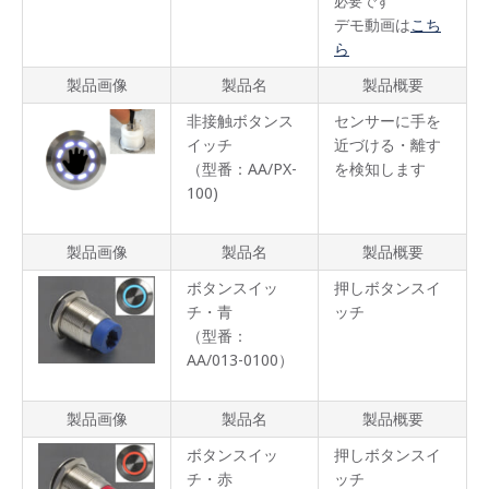
必要です
デモ動画は
こち
ら
製品画像
製品名
製品概要
非接触ボタンス
センサーに手を
イッチ
近づける・離す
（型番：AA/PX-
を検知します
100)
製品画像
製品名
製品概要
ボタンスイッ
押しボタンスイ
チ・青
ッチ
（型番：
AA/013-0100）
製品画像
製品名
製品概要
ボタンスイッ
押しボタンスイ
チ・赤
ッチ