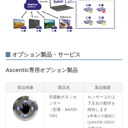
オプション製品・サービス
Ascentic専用オプション製品
製品画像
製品名
製品概要
非接触ボタンセ
センサー上の上
ンサー
下左右の動作を
（型番：AA/GX-
検知します
100)
※
本体との接続に
はAA/HX-200が