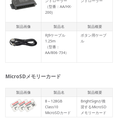
ントローラー
ントローラー
（型番：AA/HX-
200)
製品画像
製品名
製品概要
RJ9ケーブル
ボタン用ケーブ
1.25m
ル
（型番：
AA/806-734）
MicroSDメモリーカード
製品画像
製品名
製品概要
8～128GB
BrightSignが推
Class10
奨するMicroSD
MicroSDカード
メモリーカード