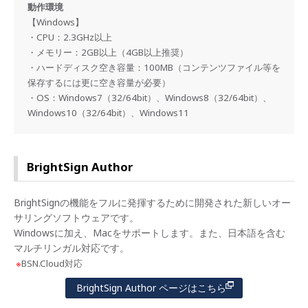
動作環境
【Windows】
・CPU：2.3GHz以上
・メモリー：2GB以上（4GB以上推奨）
・ハードディスク空き容量：100MB（コンテンツファイル等を
保存するには更に空き容量が必要）
・OS：Windows7（32/64bit）、Windows8（32/64bit）、
Windows10（32/64bit）、Windows11
BrightSign Author
BrightSignの機能をフルに発揮するために開発された新しいオー
サリングソフトウェアです。
Windowsに加え、Macをサポートします。また、日本語を含む
マルチリンガル対応です。
※
BSN.Cloud対応
BrightSign Author ページはこちら