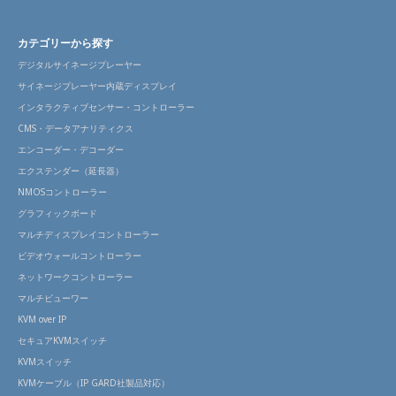
カテゴリーから探す
デジタルサイネージプレーヤー
サイネージプレーヤー内蔵ディスプレイ
インタラクティブセンサー・コントローラー
CMS・データアナリティクス
エンコーダー・デコーダー
エクステンダー（延長器）
NMOSコントローラー
グラフィックボード
マルチディスプレイコントローラー
ビデオウォールコントローラー
ネットワークコントローラー
マルチビューワー
KVM over IP
セキュアKVMスイッチ
KVMスイッチ
KVMケーブル（IP GARD社製品対応）