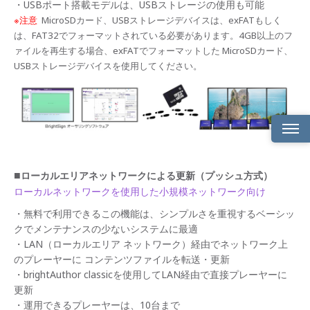
・USBポート搭載モデルは、USBストレージの使用も可能
※注意
MicroSDカード、USBストレージデバイスは、exFATもしく
は、FAT32でフォーマットされている必要があります。4GB以上のフ
ァイルを再生する場合、exFATでフォーマットした MicroSDカード、
USBストレージデバイスを使用してください。
製品
概要
■
ローカルエリアネットワークによる更新（プッシュ方式）
ローカルネットワークを使用した小規模ネットワーク向け
製品
ライ
・無料で利用できるこの機能は、シンプルさを重視するベーシッ
ンナ
クでメンテナンスの少ないシステムに最適
ップ
・LAN（ローカルエリア ネットワーク）経由でネットワーク上
製品
のプレーヤーに コンテンツファイルを転送・更新
特長
・brightAuthor classicを使用してLAN経由で直接プレーヤーに
更新
BrightS
・運用できるプレーヤーは、10台まで
Built-