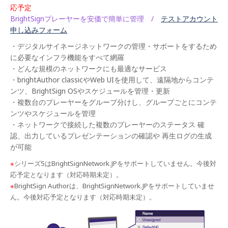
応予定
サポ
ート
BrightSignプレーヤーを安価で簡単に管理 /
テストアカウント
情報
申し込みフォーム
・デジタルサイネージネットワークの管理・サポートをするため
に必要なインフラ機能をすべて網羅
・どんな規模のネットワークにも最適なサービス
・brightAuthor classicやWeb UIを使用して、遠隔地からコンテ
ンツ、BrightSign OSやスケジュールを管理・更新
・複数台のプレーヤーをグループ分けし、グループごとにコンテ
ンツやスケジュールを管理
・ネットワークで接続した複数のプレーヤーのステータス 確
認、出力しているプレゼンテーションの確認や 再生ログの生成
が可能
※
シリーズ5はBrightSignNetwork.JPをサポートしていません。今後対
応予定となります（対応時期未定）。
※
BrightSign Authorは、BrightSignNetwork.JPをサポートしていませ
ん。今後対応予定となります（対応時期未定）。