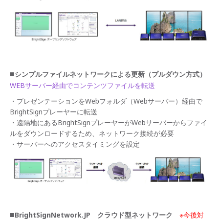
inに
つい
て
ソフ
トウ
ェア
ダウ
■
シンプルファイルネットワークによる更新（プルダウン方式）
ンロ
ード
WEBサーバー経由でコンテンツファイルを転送
・プレゼンテーションをWebフォルダ（Webサーバー）経由で
ネッ
トワ
BrightSignプレーヤーに転送
ーク
・遠隔地にあるBrightSignプレーヤーがWebサーバーからファイ
ソリ
ルをダウンロードするため、ネットワーク接続が必要
ュー
ショ
・サーバーへのアクセスタイミングを設定
ン
オプ
ショ
ン製
品・
サー
ビス
■
BrightSignNetwork.JP クラウド型ネットワーク
※今後対