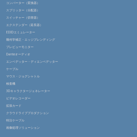
コンバーター（変換器）
スプリッター（分配器）
スイッチャー（切替器）
エクステンダー（延長器）
EDIDエミュレーター
幾何学補正・エッジブレンディング
プレビューモニター
Danteオーディオ
エンベデッター・ディエンベデッター
ケーブル
マウス・ジョグシャトル
検査機
3Dキャラクタージェネレーター
ビデオレコーダー
拡張カード
クラウドライブプロダクション
特注ケーブル
画像処理ソリューション