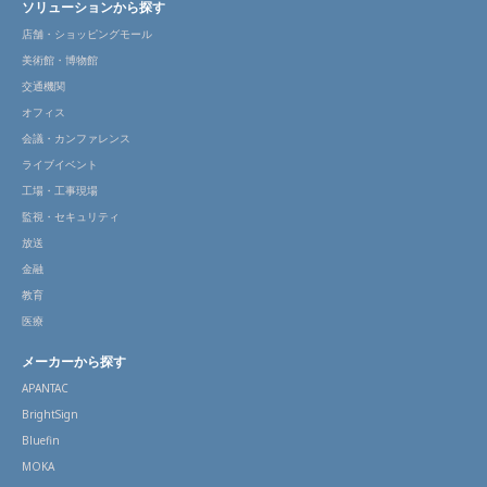
ソリューションから探す
店舗・ショッピングモール
美術館・博物館
交通機関
オフィス
会議・カンファレンス
ライブイベント
工場・工事現場
監視・セキュリティ
放送
金融
教育
医療
メーカーから探す
APANTAC
BrightSign
Bluefin
MOKA