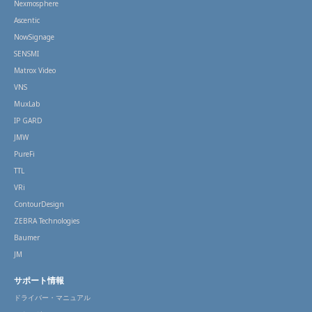
Nexmosphere
Ascentic
NowSignage
SENSMI
Matrox Video
VNS
MuxLab
IP GARD
JMW
PureFi
TTL
VRi
ContourDesign
ZEBRA Technologies
Baumer
JM
サポート情報
ドライバー・マニュアル