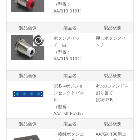
（型番：
AA/013-0101）
製品画像
製品名
製品概要
ボタンスイッ
押しボタンスイ
チ・白
ッチ
（型番：
AA/013-0102）
製品画像
製品名
製品概要
USB 4ポジショ
4つのコマンドを
ンセレクトパネ
割り当て
ル
接続USB
（型番：
AA/TS04-USB）
製品画像
製品名
製品概要
非接触ボタンコ
AA/GX-100用コ