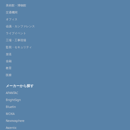
美術館・博物館
交通機関
オフィス
会議・カンファレンス
ライブイベント
工場・工事現場
監視・セキュリティ
放送
金融
教育
医療
メーカーから探す
APANTAC
BrightSign
Bluefin
MOKA
Nexmosphere
Ascentic