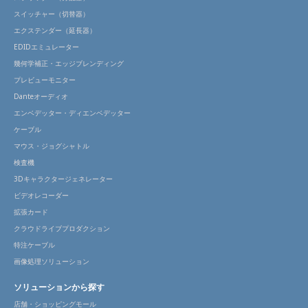
スイッチャー（切替器）
エクステンダー（延長器）
EDIDエミュレーター
幾何学補正・エッジブレンディング
プレビューモニター
Danteオーディオ
エンベデッター・ディエンベデッター
ケーブル
マウス・ジョグシャトル
検査機
3Dキャラクタージェネレーター
ビデオレコーダー
拡張カード
クラウドライブプロダクション
特注ケーブル
画像処理ソリューション
ソリューションから探す
店舗・ショッピングモール