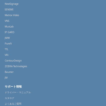
NowSignage
SENSMI
Matrox Video
VNS
MuxLab
IP GARD
JMW
PureFi
TTL
VRi
ContourDesign
ZEBRA Technologies
Baumer
JM
サポート情報
ドライバー・マニュアル
カタログ
よくあるご質問