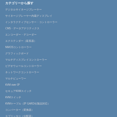
カテゴリーから探す
デジタルサイネージプレーヤー
サイネージプレーヤー内蔵ディスプレイ
インタラクティブセンサー・コントローラー
CMS・データアナリティクス
エンコーダー・デコーダー
エクステンダー（延長器）
NMOSコントローラー
グラフィックボード
マルチディスプレイコントローラー
ビデオウォールコントローラー
ネットワークコントローラー
マルチビューワー
KVM over IP
セキュアKVMスイッチ
KVMスイッチ
KVMケーブル（IP GARD社製品対応）
コンバーター（変換器）
スプリッター（分配器）