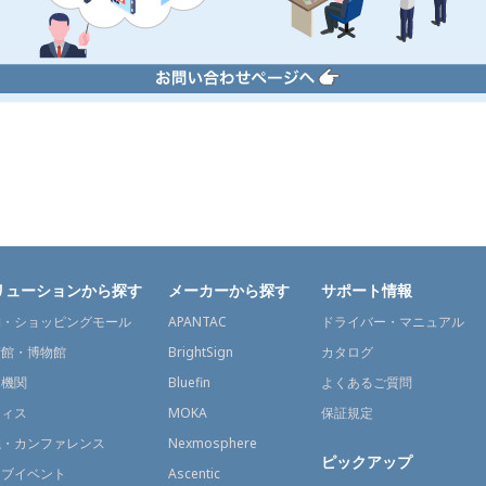
リューションから探す
メーカーから探す
サポート情報
舗・ショッピングモール
APANTAC
ドライバー・マニュアル
術館・博物館
BrightSign
カタログ
通機関
Bluefin
よくあるご質問
フィス
MOKA
保証規定
議・カンファレンス
Nexmosphere
ピックアップ
イブイベント
Ascentic