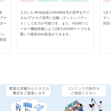
離
入力した4K/60p迄のHDMI信号の音声をデジ
1台
/アナ
タル/アナログ音声に分離（ディエンベデッ
デッ
ダー
ド）して出力が可能です。また、HDMIリピ
対応
ーター機能搭載により2本のHDMIケーブルを
ーシ
繋いで最長30m延長ができます。
実現