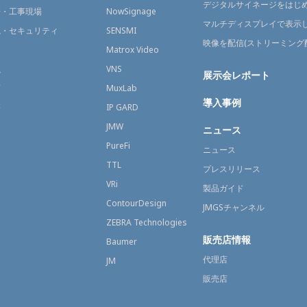
デジタルサイネージをはじ
場・工事現場
NowSignage
マルチディスプレイで表示
視・セキュリティ
SENSMI
映像を配信(ストリーミング
送
Matrox Video
融
VNS
展示会レポート
育
MuxLab
導入事例
療
IP GARD
JMW
ニュース
PureFi
ニュース
TTL
プレスリリース
VRi
製品ガイド
ContourDesign
JMGSチャンネル
ZEBRA Technologies
販売店情報
Baumer
代理店
JM
販売店