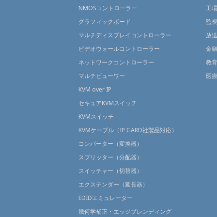
NMOSコントローラー
工
グラフィックボード
監
マルチディスプレイコントローラー
放
ビデオウォールコントローラー
金
ネットワークコントローラー
教
マルチビューワー
医
KVM over IP
セキュアKVMスイッチ
KVMスイッチ
KVMケーブル（IP GARD社製品対応）
コンバーター（変換器）
スプリッター（分配器）
スイッチャー（切替器）
エクステンダー（延長器）
EDIDエミュレーター
幾何学補正・エッジブレンディング