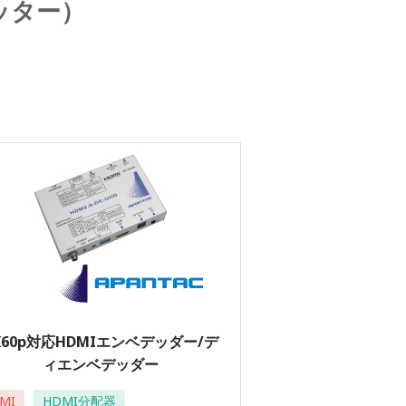
ッター）
K60p対応HDMIエンベデッダー/デ
ィエンベデッダー
MI
HDMI分配器