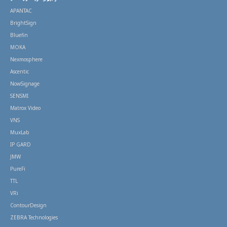
APANTAC
BrightSign
Bluefin
MOKA
Nexmosphere
Ascentic
NowSignage
SENSMI
Matrox Video
VNS
MuxLab
IP GARD
JMW
PureFi
TTL
VRi
ContourDesign
ZEBRA Technologies