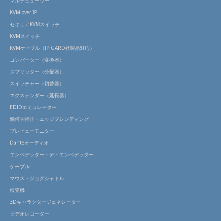
マルチビューワー
KVM over IP
セキュアKVMスイッチ
KVMスイッチ
KVMケーブル（IP GARD社製品対応）
コンバーター（変換器）
スプリッター（分配器）
スイッチャー（切替器）
エクステンダー（延長器）
EDIDエミュレーター
幾何学補正・エッジブレンディング
プレビューモニター
Danteオーディオ
エンベデッター・ディエンベデッター
ケーブル
マウス・ジョグシャトル
検査機
3Dキャラクタージェネレーター
ビデオレコーダー