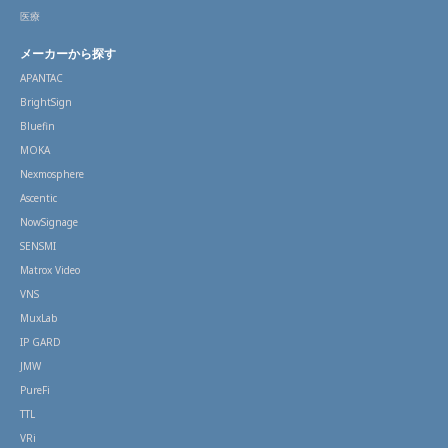
医療
メーカーから探す
APANTAC
BrightSign
Bluefin
MOKA
Nexmosphere
Ascentic
NowSignage
SENSMI
Matrox Video
VNS
MuxLab
IP GARD
JMW
PureFi
TTL
VRi