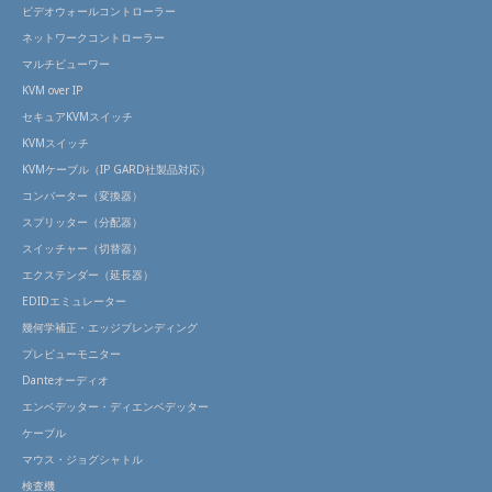
ビデオウォールコントローラー
ネットワークコントローラー
マルチビューワー
KVM over IP
セキュアKVMスイッチ
KVMスイッチ
KVMケーブル（IP GARD社製品対応）
コンバーター（変換器）
スプリッター（分配器）
スイッチャー（切替器）
エクステンダー（延長器）
EDIDエミュレーター
幾何学補正・エッジブレンディング
プレビューモニター
Danteオーディオ
エンベデッター・ディエンベデッター
ケーブル
マウス・ジョグシャトル
検査機