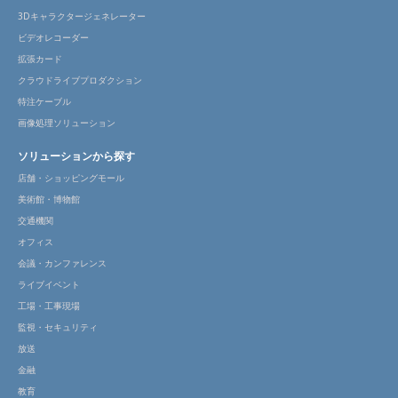
3Dキャラクタージェネレーター
ビデオレコーダー
拡張カード
クラウドライブプロダクション
特注ケーブル
画像処理ソリューション
ソリューションから探す
店舗・ショッピングモール
美術館・博物館
交通機関
オフィス
会議・カンファレンス
ライブイベント
工場・工事現場
監視・セキュリティ
放送
金融
教育