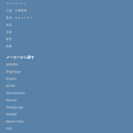
ライブイベント
工場・工事現場
監視・セキュリティ
放送
金融
教育
医療
メーカーから探す
APANTAC
BrightSign
Bluefin
MOKA
Nexmosphere
Ascentic
NowSignage
SENSMI
Matrox Video
VNS