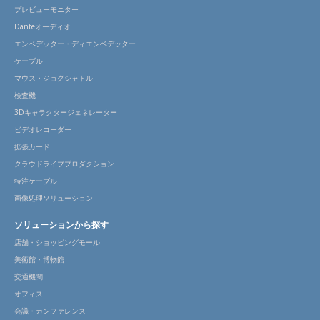
プレビューモニター
Danteオーディオ
エンベデッター・ディエンベデッター
ケーブル
マウス・ジョグシャトル
検査機
3Dキャラクタージェネレーター
ビデオレコーダー
拡張カード
クラウドライブプロダクション
特注ケーブル
画像処理ソリューション
ソリューションから探す
店舗・ショッピングモール
美術館・博物館
交通機関
オフィス
会議・カンファレンス