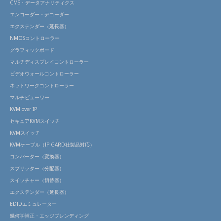
CMS・データアナリティクス
エンコーダー・デコーダー
エクステンダー（延長器）
NMOSコントローラー
グラフィックボード
マルチディスプレイコントローラー
ビデオウォールコントローラー
ネットワークコントローラー
マルチビューワー
KVM over IP
セキュアKVMスイッチ
KVMスイッチ
KVMケーブル（IP GARD社製品対応）
コンバーター（変換器）
スプリッター（分配器）
スイッチャー（切替器）
エクステンダー（延長器）
EDIDエミュレーター
幾何学補正・エッジブレンディング