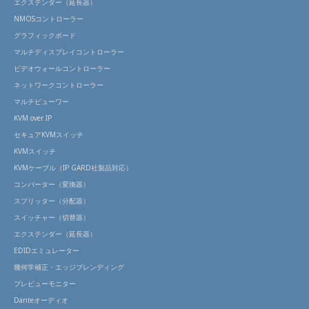
エクステンダー（延長器）
NMOSコントローラー
グラフィックボード
マルチディスプレイコントローラー
ビデオウォールコントローラー
ネットワークコントローラー
マルチビューワー
KVM over IP
セキュアKVMスイッチ
KVMスイッチ
KVMケーブル（IP GARD社製品対応）
コンバーター（変換器）
スプリッター（分配器）
スイッチャー（切替器）
エクステンダー（延長器）
EDIDエミュレーター
幾何学補正・エッジブレンディング
プレビューモニター
Danteオーディオ