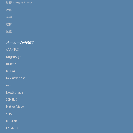
監視・セキュリティ
放送
金融
教育
医療
メーカーから探す
APANTAC
BrightSign
Bluefin
MOKA
Nexmosphere
Ascentic
NowSignage
SENSMI
Matrox Video
VNS
MuxLab
IP GARD