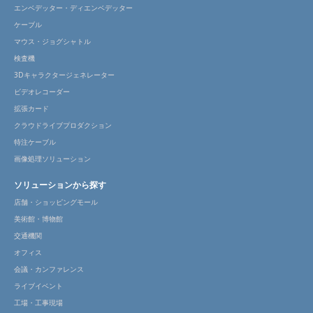
エンベデッター・ディエンベデッター
ケーブル
マウス・ジョグシャトル
検査機
3Dキャラクタージェネレーター
ビデオレコーダー
拡張カード
クラウドライブプロダクション
特注ケーブル
画像処理ソリューション
ソリューションから探す
店舗・ショッピングモール
美術館・博物館
交通機関
オフィス
会議・カンファレンス
ライブイベント
工場・工事現場