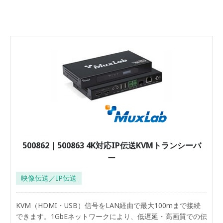
500862｜500863 4K対応IP伝送KVMトランシーバ
ー
映像伝送／IP伝送
KVM（HDMI・USB）信号をLAN経由で最大100mまで接続
できます。1GbEネットワークにより、低遅延・高画質での伝