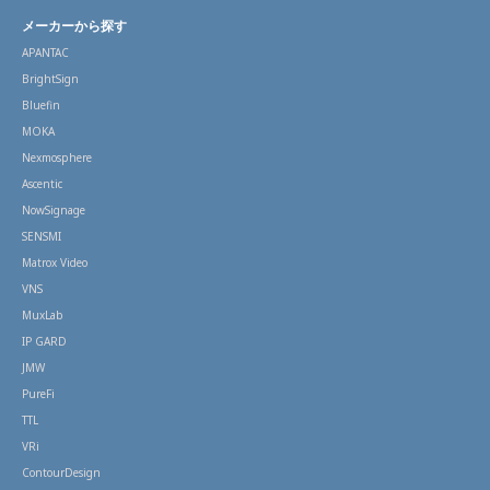
メーカーから探す
APANTAC
BrightSign
Bluefin
MOKA
Nexmosphere
Ascentic
NowSignage
SENSMI
Matrox Video
VNS
MuxLab
IP GARD
JMW
PureFi
TTL
VRi
ContourDesign