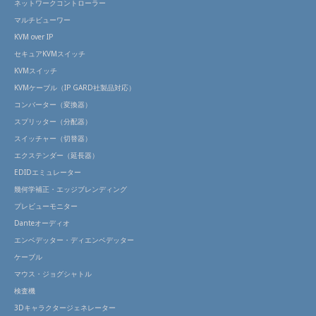
ネットワークコントローラー
マルチビューワー
KVM over IP
セキュアKVMスイッチ
KVMスイッチ
KVMケーブル（IP GARD社製品対応）
コンバーター（変換器）
スプリッター（分配器）
スイッチャー（切替器）
エクステンダー（延長器）
EDIDエミュレーター
幾何学補正・エッジブレンディング
プレビューモニター
Danteオーディオ
エンベデッター・ディエンベデッター
ケーブル
マウス・ジョグシャトル
検査機
3Dキャラクタージェネレーター