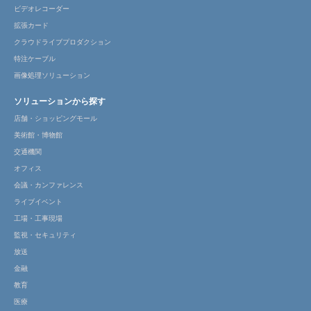
ビデオレコーダー
拡張カード
クラウドライブプロダクション
特注ケーブル
画像処理ソリューション
ソリューションから探す
店舗・ショッピングモール
美術館・博物館
交通機関
オフィス
会議・カンファレンス
ライブイベント
工場・工事現場
監視・セキュリティ
放送
金融
教育
医療