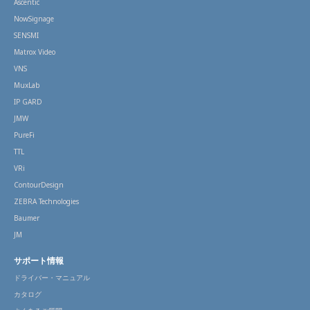
Ascentic
NowSignage
SENSMI
Matrox Video
VNS
MuxLab
IP GARD
JMW
PureFi
TTL
VRi
ContourDesign
ZEBRA Technologies
Baumer
JM
サポート情報
ドライバー・マニュアル
カタログ