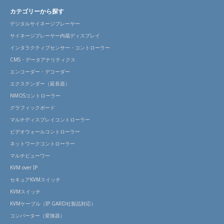
カテゴリーから探す
デジタルサイネージプレーヤー
サイネージプレーヤー内蔵ディスプレイ
インタラクティブセンサー・コントローラー
CMS・データアナリティクス
エンコーダー・デコーダー
エクステンダー（延長器）
NMOSコントローラー
グラフィックボード
マルチディスプレイコントローラー
ビデオウォールコントローラー
ネットワークコントローラー
マルチビューワー
KVM over IP
セキュアKVMスイッチ
KVMスイッチ
KVMケーブル（IP GARD社製品対応）
コンバーター（変換器）