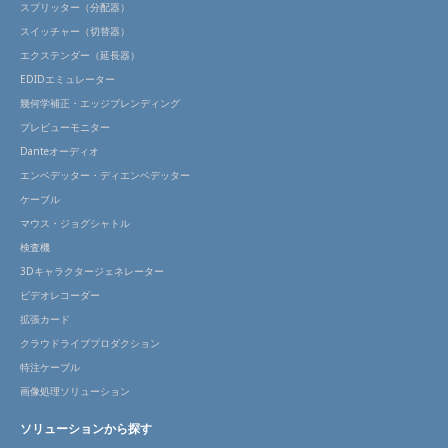
スプリッター（分配器）
スイッチャー（切替器）
エクステンダー（延長器）
EDIDエミュレーター
幾何学補正・エッジブレンディング
プレビューモニター
Danteオーディオ
エンベデッター・ディエンベデッター
ケーブル
マウス・ジョグシャトル
検査機
3Dキャラクタージェネレーター
ビデオレコーダー
拡張カード
クラウドライブプロダクション
特注ケーブル
画像処理ソリューション
ソリューションから探す