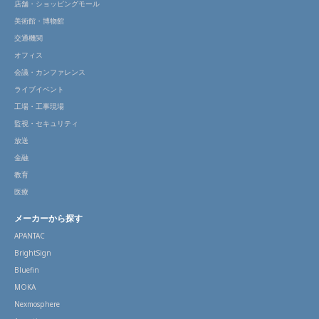
店舗・ショッピングモール
美術館・博物館
交通機関
オフィス
会議・カンファレンス
ライブイベント
工場・工事現場
監視・セキュリティ
放送
金融
教育
医療
メーカーから探す
APANTAC
BrightSign
Bluefin
MOKA
Nexmosphere