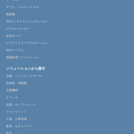
マウス・ジョグシャトル
検査機
3Dキャラクタージェネレーター
ビデオレコーダー
拡張カード
クラウドライブプロダクション
特注ケーブル
画像処理ソリューション
ソリューションから探す
店舗・ショッピングモール
美術館・博物館
交通機関
オフィス
会議・カンファレンス
ライブイベント
工場・工事現場
監視・セキュリティ
放送