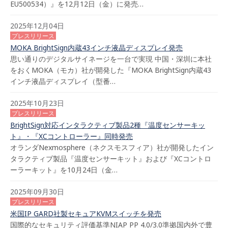
EU500534）』を12月12日（金）に発売…
2025年12月04日
プレスリリース
MOKA BrightSign内蔵43インチ液晶ディスプレイ発売
思い通りのデジタルサイネージを一台で実現 中国・深圳に本社
をおくMOKA（モカ）社が開発した『MOKA BrightSign内蔵43
インチ液晶ディスプレイ（型番…
2025年10月23日
プレスリリース
BrightSign対応インタラクティブ製品2種『温度センサーキッ
ト』・『XCコントローラー』同時発売
オランダNexmosphere（ネクスモスフィア）社が開発したイン
タラクティブ製品『温度センサーキット』および『XCコントロ
ーラーキット』を10月24日（金…
2025年09月30日
プレスリリース
米国IP GARD社製セキュアKVMスイッチを発売
国際的なセキュリティ評価基準NIAP PP 4.0/3.0準拠国内外で豊