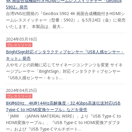
4K 画面合成機能付きHDMIシームレススイッチャー『GeoBox
S902』発売
台湾VNS社開発の『GeoBox S902 4K 画面合成機能付きHDMIシ
ームレススイッチャー（型番：S902）』を5月24日（金）に発売
いたします。 本製品は、最大…
2024年05月16日
プレスリリース
BrightSign対応インタラクティブセンサー『USB人感センサー・
キット』発売
人やモノとの距離に応じてサイネージコンテンツを変更 サイネ
ージプレーヤー「BrightSign」対応インタラクティブセンサー
『USB人感センサー・キット…
2024年04月25日
プレスリリース
8K@60Hz、4K@144Hz高解像度・32.4Gbps高速伝送対応USB
Type-C to HDMI変換ケーブル』などを発売
「JMW （JAPAN MATERIAL WIRE）」より『USB Type-C to
HDMI変換ケーブル』、『USB Type-C to HDMI変換アダプタ
ー』および『USB Type-Cマルチポート…