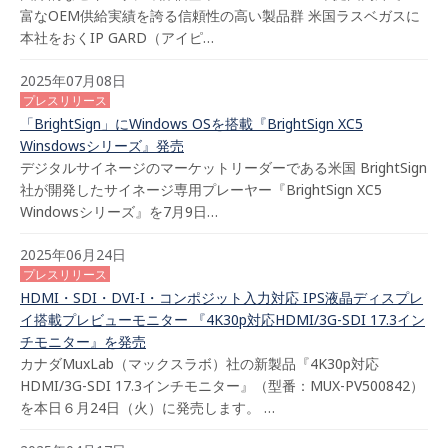
富なOEM供給実績を誇る信頼性の高い製品群 米国ラスベガスに
本社をおくIP GARD（アイピ…
2025年07月08日
プレスリリース
「BrightSign」にWindows OSを搭載『BrightSign XC5
Winsdowsシリーズ』発売
デジタルサイネージのマーケットリーダーである米国 BrightSign
社が開発したサイネージ専用プレーヤー『BrightSign XC5
Windowsシリーズ』を7月9日…
2025年06月24日
プレスリリース
HDMI・SDI・DVI-I・コンポジット入力対応 IPS液晶ディスプレ
イ搭載プレビューモニター 『4K30p対応HDMI/3G-SDI 17.3イン
チモニター』を発売
カナダMuxLab（マックスラボ）社の新製品『4K30p対応
HDMI/3G-SDI 17.3インチモニター』（型番：MUX-PV500842）
を本日６月24日（火）に発売します。 …