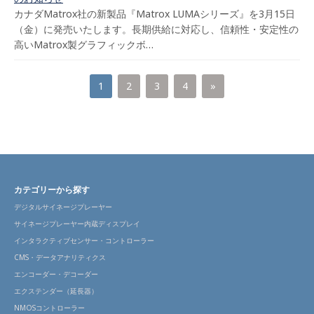
カナダMatrox社の新製品『Matrox LUMAシリーズ』を3月15日
（金）に発売いたします。長期供給に対応し、信頼性・安定性の
高いMatrox製グラフィックボ…
1
2
3
4
»
カテゴリーから探す
デジタルサイネージプレーヤー
サイネージプレーヤー内蔵ディスプレイ
インタラクティブセンサー・コントローラー
CMS・データアナリティクス
エンコーダー・デコーダー
エクステンダー（延長器）
NMOSコントローラー