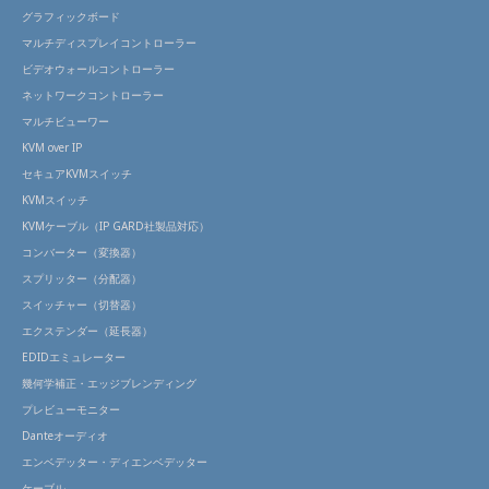
グラフィックボード
マルチディスプレイコントローラー
ビデオウォールコントローラー
ネットワークコントローラー
マルチビューワー
KVM over IP
セキュアKVMスイッチ
KVMスイッチ
KVMケーブル（IP GARD社製品対応）
コンバーター（変換器）
スプリッター（分配器）
スイッチャー（切替器）
エクステンダー（延長器）
EDIDエミュレーター
幾何学補正・エッジブレンディング
プレビューモニター
Danteオーディオ
エンベデッター・ディエンベデッター
ケーブル