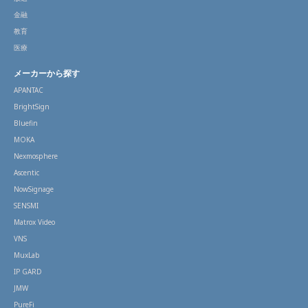
金融
教育
医療
メーカーから探す
APANTAC
BrightSign
Bluefin
MOKA
Nexmosphere
Ascentic
NowSignage
SENSMI
Matrox Video
VNS
MuxLab
IP GARD
JMW
PureFi