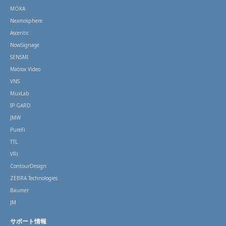
MOKA
Nexmosphere
Ascentic
NowSignage
SENSMI
Matrox Video
VNS
MuxLab
IP GARD
JMW
PureFi
TTL
VRi
ContourDesign
ZEBRA Technologies
Baumer
JM
サポート情報