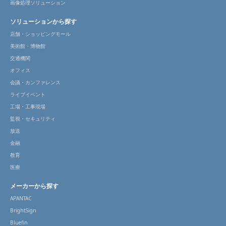
画像処理ソリューション
ソリューションから探す
店舗・ショッピングモール
美術館・博物館
交通機関
オフィス
会議・カンファレンス
ライブイベント
工場・工事現場
監視・セキュリティ
放送
金融
教育
医療
メーカーから探す
APANTAC
BrightSign
Bluefin