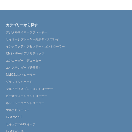
カテゴリーから探す
デジタルサイネージプレーヤー
サイネージプレーヤー内蔵ディスプレイ
インタラクティブセンサー・コントローラー
CMS・データアナリティクス
エンコーダー・デコーダー
エクステンダー（延長器）
NMOSコントローラー
グラフィックボード
マルチディスプレイコントローラー
ビデオウォールコントローラー
ネットワークコントローラー
マルチビューワー
KVM over IP
セキュアKVMスイッチ
KVMスイッチ