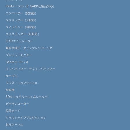
KVMケーブル（IP GARD社製品対応）
コンバーター（変換器）
スプリッター（分配器）
スイッチャー（切替器）
エクステンダー（延長器）
EDIDエミュレーター
幾何学補正・エッジブレンディング
プレビューモニター
Danteオーディオ
エンベデッター・ディエンベデッター
ケーブル
マウス・ジョグシャトル
検査機
3Dキャラクタージェネレーター
ビデオレコーダー
拡張カード
クラウドライブプロダクション
特注ケーブル