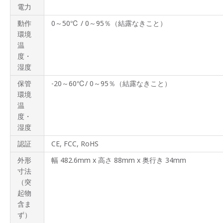
電力
動作
0～50℃ / 0～95％（結露なきこと）
環境
温
度・
湿度
保管
-20～60℃/ 0～95％（結露なきこと）
環境
温
度・
湿度
認証
CE, FCC, RoHS
外形
幅 482.6mm x 高さ 88mm x 奥行き 34mm
寸法
（突
起物
含ま
ず）