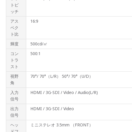
トピ
ッチ
アス
16:9
ペク
ト比
輝度
500cd/㎡
コン
500:1
トラ
スト
視野
70°/ 70°（L/R） 50°/ 70°（U/D）
角
入力
HDMI / 3G-SDI / Video / Audio(L/R)
信号
出力
HDMI / 3G-SDI / Video
信号
ヘッ
ミニステレオ 3.5mm （FRONT）
ドフ