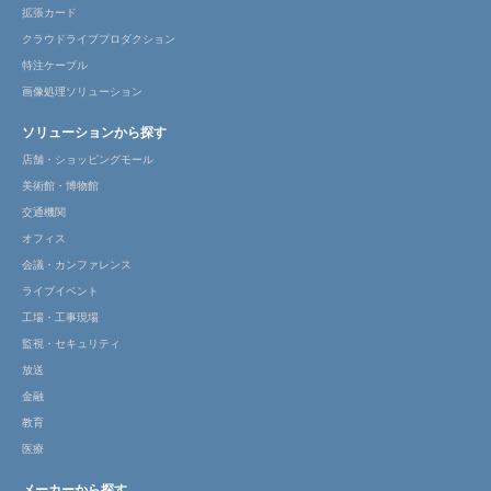
拡張カード
クラウドライブプロダクション
特注ケーブル
画像処理ソリューション
ソリューションから探す
店舗・ショッピングモール
美術館・博物館
交通機関
オフィス
会議・カンファレンス
ライブイベント
工場・工事現場
監視・セキュリティ
放送
金融
教育
医療
メーカーから探す