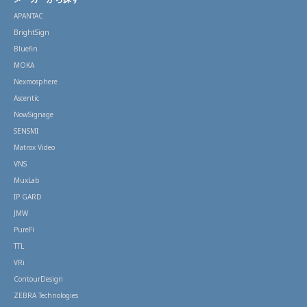
APANTAC
BrightSign
Bluefin
MOKA
Nexmosphere
Ascentic
NowSignage
SENSMI
Matrox Video
VNS
MuxLab
IP GARD
JMW
PureFi
TTL
VRi
ContourDesign
ZEBRA Technologies