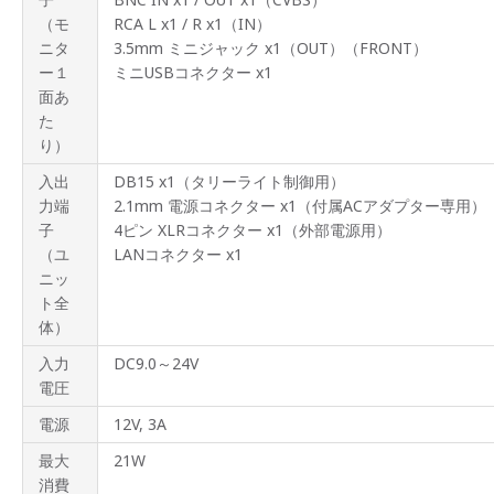
（モ
RCA L x1 / R x1（IN）
製品
ニタ
3.5mm ミニジャック x1（OUT）（FRONT）
仕様
ー１
ミニUSBコネクター x1
面あ
サポ
た
ート
情報
り）
入出
DB15 x1（タリーライト制御用）
力端
2.1mm 電源コネクター x1（付属ACアダプター専用）
子
4ピン XLRコネクター x1（外部電源用）
（ユ
LANコネクター x1
ニッ
ト全
体）
入力
DC9.0～24V
電圧
電源
12V, 3A
最大
21W
消費