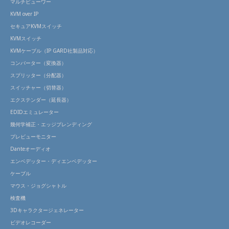
マルチビューワー
KVM over IP
セキュアKVMスイッチ
KVMスイッチ
KVMケーブル（IP GARD社製品対応）
コンバーター（変換器）
スプリッター（分配器）
スイッチャー（切替器）
エクステンダー（延長器）
EDIDエミュレーター
幾何学補正・エッジブレンディング
プレビューモニター
Danteオーディオ
エンベデッター・ディエンベデッター
ケーブル
マウス・ジョグシャトル
検査機
3Dキャラクタージェネレーター
ビデオレコーダー