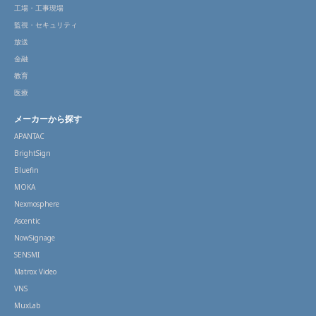
工場・工事現場
監視・セキュリティ
放送
金融
教育
医療
メーカーから探す
APANTAC
BrightSign
Bluefin
MOKA
Nexmosphere
Ascentic
NowSignage
SENSMI
Matrox Video
VNS
MuxLab