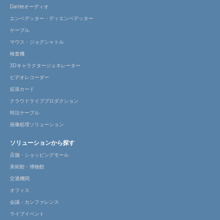
Danteオーディオ
エンベデッター・ディエンベデッター
ケーブル
マウス・ジョグシャトル
検査機
3Dキャラクタージェネレーター
ビデオレコーダー
拡張カード
クラウドライブプロダクション
特注ケーブル
画像処理ソリューション
ソリューションから探す
店舗・ショッピングモール
美術館・博物館
交通機関
オフィス
会議・カンファレンス
ライブイベント