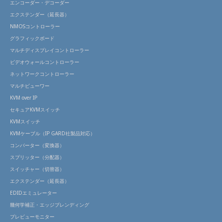
エンコーダー・デコーダー
エクステンダー（延長器）
NMOSコントローラー
グラフィックボード
マルチディスプレイコントローラー
ビデオウォールコントローラー
ネットワークコントローラー
マルチビューワー
KVM over IP
セキュアKVMスイッチ
KVMスイッチ
KVMケーブル（IP GARD社製品対応）
コンバーター（変換器）
スプリッター（分配器）
スイッチャー（切替器）
エクステンダー（延長器）
EDIDエミュレーター
幾何学補正・エッジブレンディング
プレビューモニター