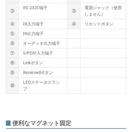
RS-232C端子
電源ジャック（使用
③
③
しません）
④
IR入力端子
④
リセットボタン
⑤
IR出力端子
⑥
オーディオ出力端子
⑦
S/PDIF入力端子
⑧
Linkボタン
⑨
Reservedボタン
LEDステータスラン
⑩
プ
便利なマグネット固定