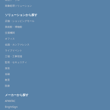
画像処理ソリューション
ソリューションから探す
店舗・ショッピングモール
美術館・博物館
交通機関
オフィス
会議・カンファレンス
ライブイベント
工場・工事現場
監視・セキュリティ
放送
金融
教育
医療
メーカーから探す
APANTAC
BrightSign