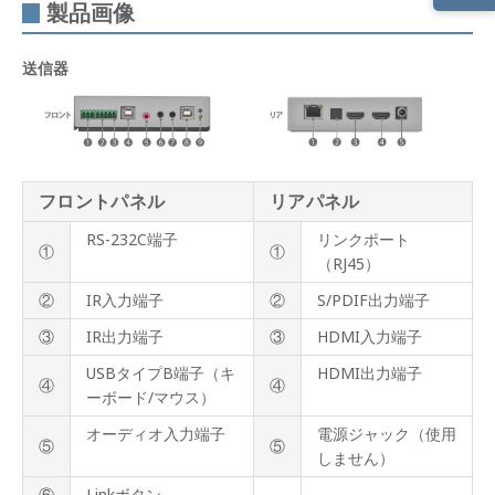
製品画像
製品
概要
送信器
製品
ライ
ンナ
ップ
製品
フロントパネル
リアパネル
特長
RS-232C端子
リンクポート
①
①
製品
（RJ45）
仕様
②
IR入力端子
②
S/PDIF出力端子
製品
③
IR出力端子
③
HDMI入力端子
画像
USBタイプB端子（キ
HDMI出力端子
便利
④
④
ーボード/マウス）
なマ
グネ
オーディオ入力端子
電源ジャック（使用
ット
⑤
⑤
固定
しません）
⑥
Linkボタン