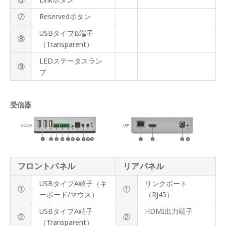
品質
管理
⑦
Reservedボタン
サポ
USBタイプB端子
⑧
ート
（Transparent）
情報
LEDステータスラン
⑨
プ
受信器
フロントパネル
リアパネル
USBタイプA端子（キ
リンクポート
①
①
ーボード/マウス）
（RJ45）
USBタイプA端子
HDMI出力端子
②
②
（Transparent）