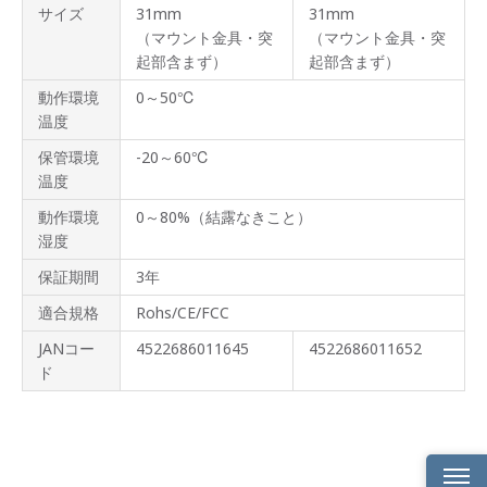
サイズ
31mm
31mm
（マウント金具・突
（マウント金具・突
起部含まず）
起部含まず）
動作環境
0～50℃
温度
保管環境
-20～60℃
温度
動作環境
0～80%（結露なきこと）
湿度
保証期間
3年
適合規格
Rohs/CE/FCC
JANコー
4522686011645
4522686011652
ド