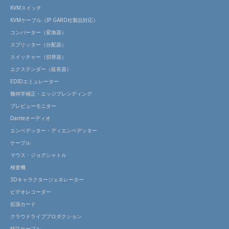
KVMスイッチ
KVMケーブル（IP GARD社製品対応）
コンバーター（変換器）
スプリッター（分配器）
スイッチャー（切替器）
エクステンダー（延長器）
EDIDエミュレーター
幾何学補正・エッジブレンディング
プレビューモニター
Danteオーディオ
エンベデッター・ディエンベデッター
ケーブル
マウス・ジョグシャトル
検査機
3Dキャラクタージェネレーター
ビデオレコーダー
拡張カード
クラウドライブプロダクション
特注ケーブル