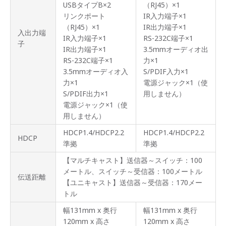
USBタイプB×2
（RJ45）×1
リンクポート
IR入力端子×1
（RJ45）×1
IR出力端子×1
入出力端
IR入力端子×1
RS-232C端子×1
子
IR出力端子×1
3.5mmオーディオ出
RS-232C端子×1
力×1
3.5mmオーディオ入
S/PDIF入力×1
力×1
電源ジャック×1（使
S/PDIF出力×1
用しません）
電源ジャック×1（使
用しません）
HDCP1.4/HDCP2.2
HDCP1.4/HDCP2.2
HDCP
準拠
準拠
【マルチキャスト】送信器～スイッチ：100
メートル、スイッチ～受信器：100メートル
伝送距離
【ユニキャスト】送信器～受信器：170メー
トル
幅131mm x 奥行
幅131mm x 奥行
120mm x 高さ
120mm x 高さ