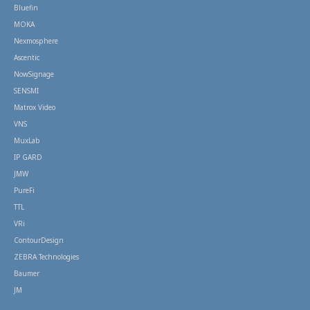
Bluefin
MOKA
Nexmosphere
Ascentic
NowSignage
SENSMI
Matrox Video
VNS
MuxLab
IP GARD
JMW
PureFi
TTL
VRi
ContourDesign
ZEBRA Technologies
Baumer
JM