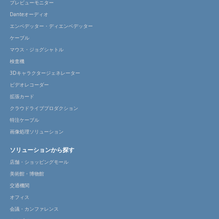
プレビューモニター
Danteオーディオ
エンベデッター・ディエンベデッター
ケーブル
マウス・ジョグシャトル
検査機
3Dキャラクタージェネレーター
ビデオレコーダー
拡張カード
クラウドライブプロダクション
特注ケーブル
画像処理ソリューション
ソリューションから探す
店舗・ショッピングモール
美術館・博物館
交通機関
オフィス
会議・カンファレンス