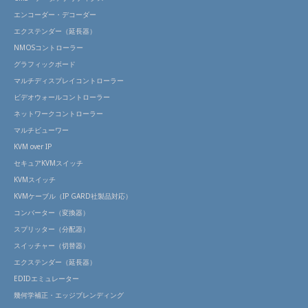
エンコーダー・デコーダー
エクステンダー（延長器）
NMOSコントローラー
グラフィックボード
マルチディスプレイコントローラー
ビデオウォールコントローラー
ネットワークコントローラー
マルチビューワー
KVM over IP
セキュアKVMスイッチ
KVMスイッチ
KVMケーブル（IP GARD社製品対応）
コンバーター（変換器）
スプリッター（分配器）
スイッチャー（切替器）
エクステンダー（延長器）
EDIDエミュレーター
幾何学補正・エッジブレンディング