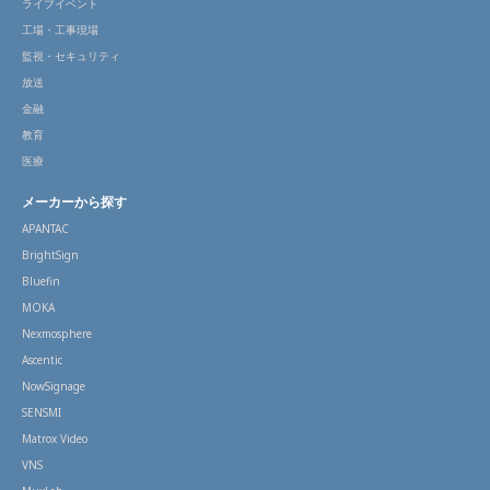
ライブイベント
工場・工事現場
監視・セキュリティ
放送
金融
教育
医療
メーカーから探す
APANTAC
BrightSign
Bluefin
MOKA
Nexmosphere
Ascentic
NowSignage
SENSMI
Matrox Video
VNS