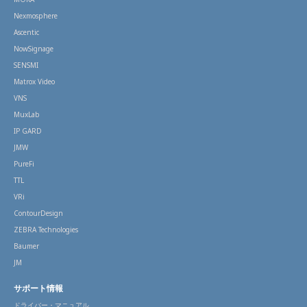
Nexmosphere
Ascentic
NowSignage
SENSMI
Matrox Video
VNS
MuxLab
IP GARD
JMW
PureFi
TTL
VRi
ContourDesign
ZEBRA Technologies
Baumer
JM
サポート情報
ドライバー・マニュアル