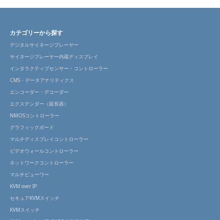
カテゴリーから探す
デジタルサイネージプレーヤー
サイネージプレーヤー内蔵ディスプレイ
インタラクティブセンサー・コントローラー
CMS・データアナリティクス
エンコーダー・デコーダー
エクステンダー（延長器）
NMOSコントローラー
グラフィックボード
マルチディスプレイコントローラー
ビデオウォールコントローラー
ネットワークコントローラー
マルチビューワー
KVM over IP
セキュアKVMスイッチ
KVMスイッチ