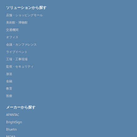
ソリューションから探す
店舗・ショッピングモール
美術館・博物館
交通機関
オフィス
会議・カンファレンス
ライブイベント
工場・工事現場
監視・セキュリティ
放送
金融
教育
医療
メーカーから探す
APANTAC
BrightSign
Bluefin
MOKA