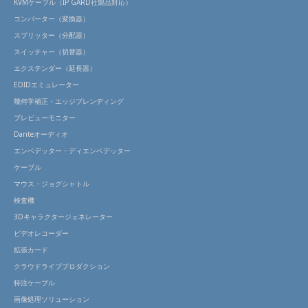
KVMケーブル（IP GARD社製品対応）
コンバーター（変換器）
スプリッター（分配器）
スイッチャー（切替器）
エクステンダー（延長器）
EDIDエミュレーター
幾何学補正・エッジブレンディング
プレビューモニター
Danteオーディオ
エンベデッター・ディエンベデッター
ケーブル
マウス・ジョグシャトル
検査機
3Dキャラクタージェネレーター
ビデオレコーダー
拡張カード
クラウドライブプロダクション
特注ケーブル
画像処理ソリューション