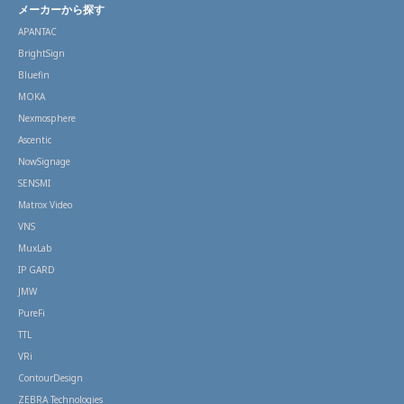
メーカーから探す
APANTAC
BrightSign
Bluefin
MOKA
Nexmosphere
Ascentic
NowSignage
SENSMI
Matrox Video
VNS
MuxLab
IP GARD
JMW
PureFi
TTL
VRi
ContourDesign
ZEBRA Technologies