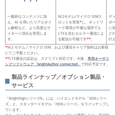
一般的なコンテンツに加
M.2モデム/マイクロ SIMス
ディ
え、AI を用いたリアルタイ
ロットを実装
*
し、ネットワ
ポ
ム解析など、より高度なサ
ーク環境が不備な場所でも
に
イネージ演出を実現しま
LTEを含むセルラー通信によ
ど
す。
る配信が可能です
**
。
行
*
M.2 モデム／マイクロ SIM、および通信キャリア契約はお客様
にてご手配ください。
**
LTE通信の設定は、スクリプト対応です。今後、
専用オーサリ
ングソフトウェア「brightAuthor connected」
で対応予定です。
製品ラインナップ／オプション製品・
サービス
『BrightSignシリーズ6』には、ハイエンドモデル「XD6シリー
ズ」と、スタンダードモデル「HD6シリーズ」をラインナップし
ています。