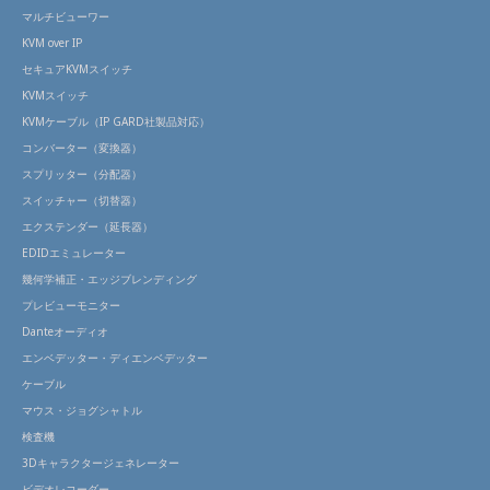
マルチビューワー
KVM over IP
セキュアKVMスイッチ
KVMスイッチ
KVMケーブル（IP GARD社製品対応）
コンバーター（変換器）
スプリッター（分配器）
スイッチャー（切替器）
エクステンダー（延長器）
EDIDエミュレーター
幾何学補正・エッジブレンディング
プレビューモニター
Danteオーディオ
エンベデッター・ディエンベデッター
ケーブル
マウス・ジョグシャトル
検査機
3Dキャラクタージェネレーター
ビデオレコーダー