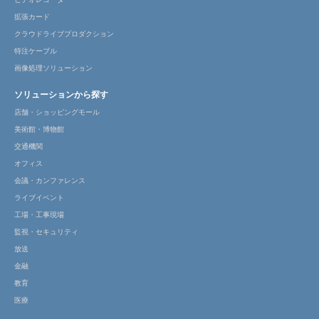
拡張カード
クラウドライブプロダクション
特注ケーブル
画像処理ソリューション
ソリューションから探す
店舗・ショッピングモール
美術館・博物館
交通機関
オフィス
会議・カンファレンス
ライブイベント
工場・工事現場
監視・セキュリティ
放送
金融
教育
医療