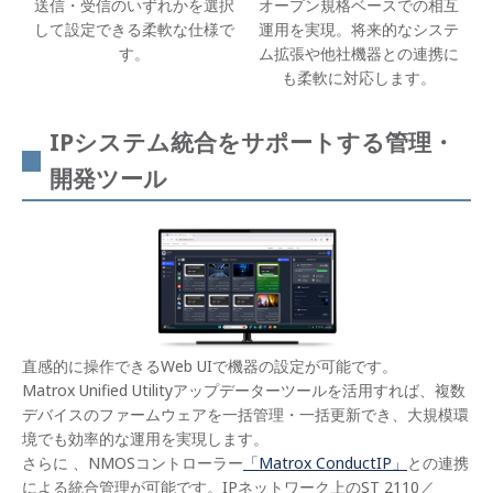
送信・受信のいずれかを選択
オープン規格ベースでの相互
して設定できる柔軟な仕様で
運用を実現。将来的なシステ
す。
ム拡張や他社機器との連携に
も柔軟に対応します。
IPシステム統合をサポートする管理・
開発ツール
直感的に操作できるWeb UIで機器の設定が可能です。
Matrox Unified Utilityアップデーターツールを活用すれば、複数
デバイスのファームウェアを一括管理・一括更新でき、大規模環
境でも効率的な運用を実現します。
さらに 、NMOSコントローラー
「Matrox ConductIP」
との連携
による統合管理が可能です。IPネットワーク上のST 2110／