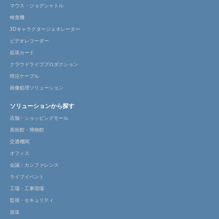
マウス・ジョグシャトル
検査機
3Dキャラクタージェネレーター
ビデオレコーダー
拡張カード
クラウドライブプロダクション
特注ケーブル
画像処理ソリューション
ソリューションから探す
店舗・ショッピングモール
美術館・博物館
交通機関
オフィス
会議・カンファレンス
ライブイベント
工場・工事現場
監視・セキュリティ
放送