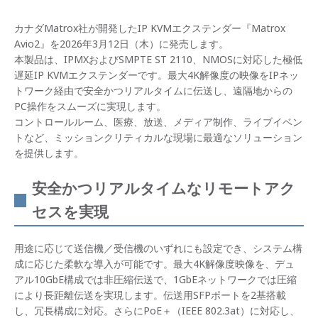
カナダMatrox社が開発したIP KVMエクステンダー『Matrox
Avio2』を2026年3月12日（木）に発売します。
本製品は、IPMXおよびSMPTE ST 2110、NMOSに対応した極低
遅延IP KVMエクステンダーです。最大4K解像度の映像をIPネッ
トワーク経由で安全かつリアルタイムに伝送し、遠隔地からの
PC操作をスムーズに実現します。
コントロールルーム、医療、放送、メディア制作、ライブイベン
トなど、ミッションクリティカルな現場に最適なソリューション
を提供します。
安全かつリアルタイムなリモートアク
セスを実現
用途に応じて送信機／受信機のいずれにも設定でき、システム構
成に応じた柔軟な導入が可能です。最大4K解像度映像を、デュ
アル10GbE構成では非圧縮伝送で、1GbEネットワークでは圧縮
により長距離伝送を実現します。伝送用SFPポートを2基搭載
し、冗長構成に対応。さらにPoE＋（IEEE 802.3at）に対応し、