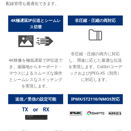
配線管理も最適化できます。
4K極遅延IP伝送とシームレ
非圧縮・圧縮の両対応
ス切替
非圧縮・圧縮の両方に対応
し、用途に応じた最適な伝送
4K映像を極低遅延でIP伝送で
を実現します。Colibriコーデ
き、遠隔地からキーボード・
ックおよびJPEG-XS（別売）
マウスによるスムーズな操作
に対応します。
とシームレスなスイッチング
を実現します。
送信／受信の設定可能
IPMX/ST2110/NMOS対応