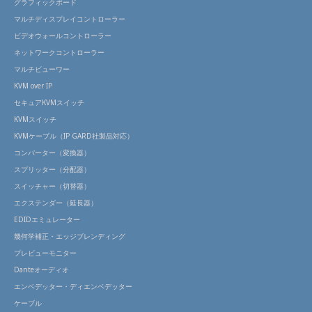
グラフィックボード
マルチディスプレイコントローラー
ビデオウォールコントローラー
ネットワークコントローラー
マルチビューワー
KVM over IP
セキュアKVMスイッチ
KVMスイッチ
KVMケーブル（IP GARD社製品対応）
コンバーター（変換器）
スプリッター（分配器）
スイッチャー（切替器）
エクステンダー（延長器）
EDIDエミュレーター
幾何学補正・エッジブレンディング
プレビューモニター
Danteオーディオ
エンベデッター・ディエンベデッター
ケーブル