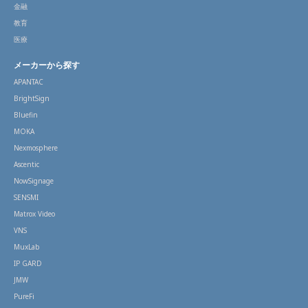
金融
教育
医療
メーカーから探す
APANTAC
BrightSign
Bluefin
MOKA
Nexmosphere
Ascentic
NowSignage
SENSMI
Matrox Video
VNS
MuxLab
IP GARD
JMW
PureFi