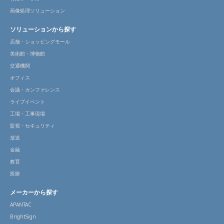
画像処理ソリューション
ソリューションから探す
店舗・ショッピングモール
美術館・博物館
交通機関
オフィス
会議・カンファレンス
ライブイベント
工場・工事現場
監視・セキュリティ
放送
金融
教育
医療
メーカーから探す
APANTAC
BrightSign