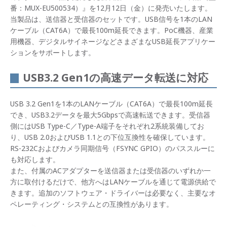
番：MUX-EU500534）』を12月12日（金）に発売いたします。
当製品は、送信器と受信器のセットです。USB信号を1本のLAN
ケーブル（CAT6A）で最長100m延長できます。PoC機器、産業
用機器、デジタルサイネージなどさまざまなUSB延長アプリケー
ションをサポートします。
USB3.2 Gen1の高速データ転送に対応
USB 3.2 Gen1を1本のLANケーブル（CAT6A）で最長100m延長
でき、USB3.2データを最大5Gbpsで高速転送できます。受信器
側にはUSB Type-C／Type-A端子をそれぞれ2系統装備してお
り、USB 2.0およびUSB 1.1との下位互換性を確保しています。
RS-232Cおよびカメラ同期信号（FSYNC GPIO）のパススルーに
も対応します。
また、付属のACアダプターを送信器または受信器のいずれか一
方に取付けるだけで、他方へはLANケーブルを通じて電源供給で
きます。追加のソフトウェア・ドライバーは必要なく、主要なオ
ペレーティング・システムとの互換性があります。