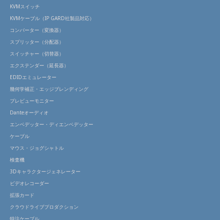
KVMスイッチ
KVMケーブル（IP GARD社製品対応）
コンバーター（変換器）
スプリッター（分配器）
スイッチャー（切替器）
エクステンダー（延長器）
EDIDエミュレーター
幾何学補正・エッジブレンディング
プレビューモニター
Danteオーディオ
エンベデッター・ディエンベデッター
ケーブル
マウス・ジョグシャトル
検査機
3Dキャラクタージェネレーター
ビデオレコーダー
拡張カード
クラウドライブプロダクション
特注ケーブル