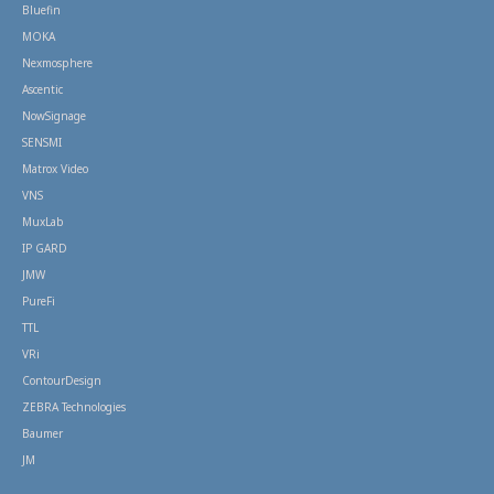
Bluefin
MOKA
Nexmosphere
Ascentic
NowSignage
SENSMI
Matrox Video
VNS
MuxLab
IP GARD
JMW
PureFi
TTL
VRi
ContourDesign
ZEBRA Technologies
Baumer
JM