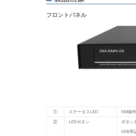
フロントパネル
①
ステータスLED
KM
操
②
LEDボタン
ボタン
USB
周