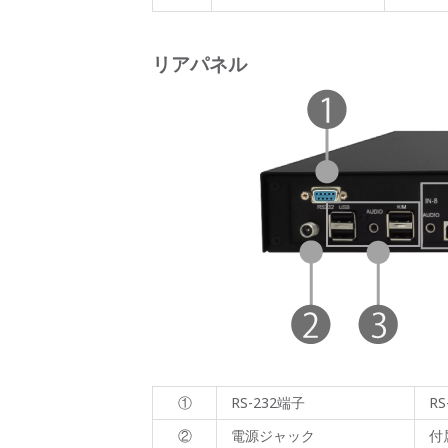
リアパネル
①
RS-232端子
RS
②
電源ジャック
付