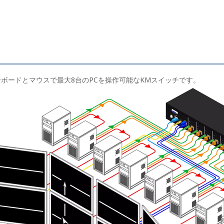
キーボードとマウスで最大8台のPCを操作可能なKMスイッチです。