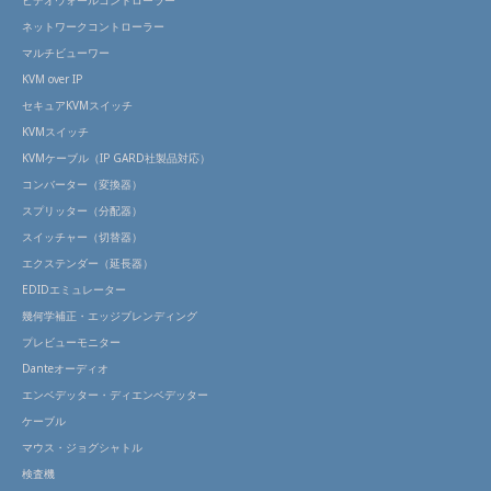
ネットワークコントローラー
マルチビューワー
KVM over IP
セキュアKVMスイッチ
KVMスイッチ
KVMケーブル（IP GARD社製品対応）
コンバーター（変換器）
スプリッター（分配器）
スイッチャー（切替器）
エクステンダー（延長器）
EDIDエミュレーター
幾何学補正・エッジブレンディング
プレビューモニター
Danteオーディオ
エンベデッター・ディエンベデッター
ケーブル
マウス・ジョグシャトル
検査機