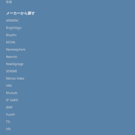
医療
メーカーから探す
APANTAC
BrightSign
Bluefin
MOKA
Nexmosphere
Ascentic
NowSignage
SENSMI
Matrox Video
VNS
MuxLab
IP GARD
JMW
PureFi
TTL
VRi