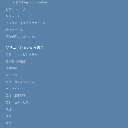
3Dキャラクタージェネレーター
ビデオレコーダー
拡張カード
クラウドライブプロダクション
特注ケーブル
画像処理ソリューション
ソリューションから探す
店舗・ショッピングモール
美術館・博物館
交通機関
オフィス
会議・カンファレンス
ライブイベント
工場・工事現場
監視・セキュリティ
放送
金融
教育