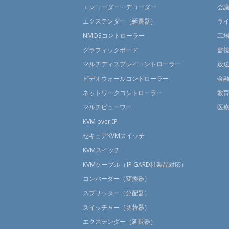
エンコーダー・デコーダー
会
エクステンダー（延長器）
ラ
NMOSコントローラー
工
グラフィックボード
監
マルチディスプレイコントローラー
放
ビデオウォールコントローラー
金
ネットワークコントローラー
教
マルチビューワー
医
KVM over IP
セキュアKVMスイッチ
KVMスイッチ
KVMケーブル（IP GARD社製品対応）
コンバーター（変換器）
スプリッター（分配器）
スイッチャー（切替器）
エクステンダー（延長器）