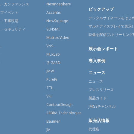
議・カンファレンス
Nexmosphere
ピックアップ
イブイベント
Ascentic
デジタルサイネージをはじ
場・工事現場
NowSignage
マルチディスプレイで表示
視・セキュリティ
SENSMI
映像を配信(ストリーミング
送
Matrox Video
融
VNS
展示会レポート
育
MuxLab
導入事例
療
IP GARD
JMW
ニュース
PureFi
ニュース
TTL
プレスリリース
VRi
製品ガイド
ContourDesign
JMGSチャンネル
ZEBRA Technologies
販売店情報
Baumer
代理店
JM