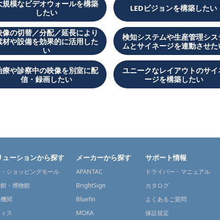
大規模なビデオウォールを構築
LEDビジョンを構築したい
したい
映像の切替／分配／延長により
検知システムや生産管理シス
素材や設備を効果的に活用した
ムとサイネージを連動させた
い
治療や診察中の映像を別室に配
ユニークなレイアウトのサイ
信・録画したい
ージを構築したい
リューションから探す
メーカーから探す
サポート情報
舗・ショッピングモール
APANTAC
ドライバー・マニュアル
術館・博物館
BrightSign
カタログ
通機関
Bluefin
よくあるご質問
フィス
MOKA
保証規定