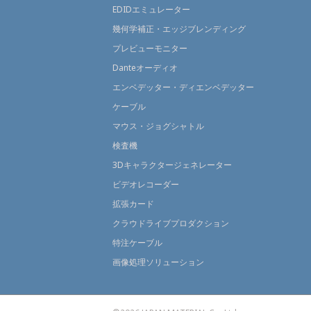
EDIDエミュレーター
幾何学補正・エッジブレンディング
プレビューモニター
Danteオーディオ
エンベデッター・ディエンベデッター
ケーブル
マウス・ジョグシャトル
検査機
3Dキャラクタージェネレーター
ビデオレコーダー
拡張カード
クラウドライブプロダクション
特注ケーブル
画像処理ソリューション