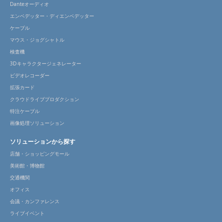
Danteオーディオ
エンベデッター・ディエンベデッター
ケーブル
マウス・ジョグシャトル
検査機
3Dキャラクタージェネレーター
ビデオレコーダー
拡張カード
クラウドライブプロダクション
特注ケーブル
画像処理ソリューション
ソリューションから探す
店舗・ショッピングモール
美術館・博物館
交通機関
オフィス
会議・カンファレンス
ライブイベント