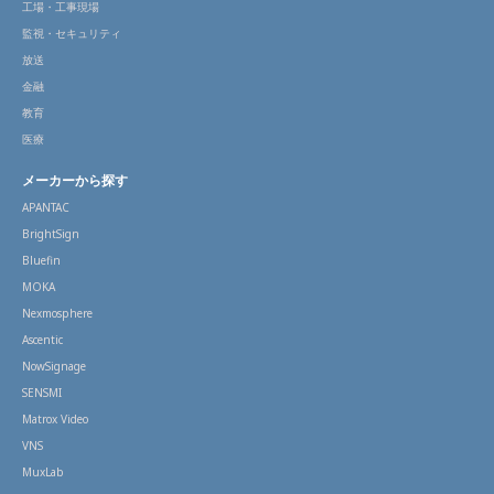
工場・工事現場
監視・セキュリティ
放送
金融
教育
医療
メーカーから探す
APANTAC
BrightSign
Bluefin
MOKA
Nexmosphere
Ascentic
NowSignage
SENSMI
Matrox Video
VNS
MuxLab