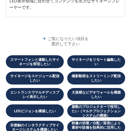
LED表示領域に合わせてコンテンツを出力なサイネージプレ
ーヤーです。
▼
ご覧になりたい項目を
選択して下さい
スマートフォンと連動したサイ
サイネージをリモート編集した
ネージを実現したい
い
サイネージをスケジュール配信
撮影動画をストリーミング配信
したい
したい
エントランスでマルチディスプ
大規模なビデオウォールを構築
レイ表示したい
したい
複数のプロジェクターで投写し
LEDビジョンを構築したい
たい（マルチプロジェクション
システムの構築）
映像の切替／分配／延長により
非接触のインタラクティブサイ
素材や設備を効果的に活用した
ネージシステムを構築したい