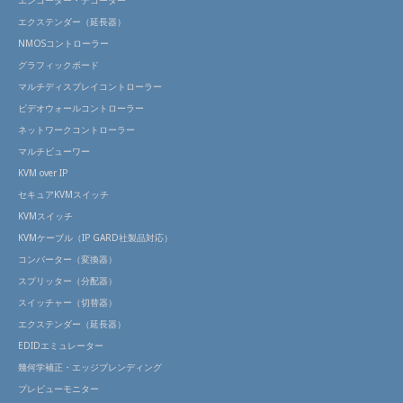
エンコーダー・デコーダー
エクステンダー（延長器）
NMOSコントローラー
グラフィックボード
マルチディスプレイコントローラー
ビデオウォールコントローラー
ネットワークコントローラー
マルチビューワー
KVM over IP
セキュアKVMスイッチ
KVMスイッチ
KVMケーブル（IP GARD社製品対応）
コンバーター（変換器）
スプリッター（分配器）
スイッチャー（切替器）
エクステンダー（延長器）
EDIDエミュレーター
幾何学補正・エッジブレンディング
プレビューモニター