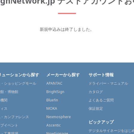
tSignNetwork.jp テストアカウン
新規申込みは終了しました。
リューションから探す
メーカーから探す
サポート情報
舗・ショッピングモール
APANTAC
ドライバー・マニュアル
術館・博物館
BrightSign
カタログ
通機関
Bluefin
よくあるご質問
フィス
MOKA
保証規定
議・カンファレンス
Nexmosphere
ピックアップ
イブイベント
Ascentic
デジタルサイネージをはじ
場・工事現場
NowSignage