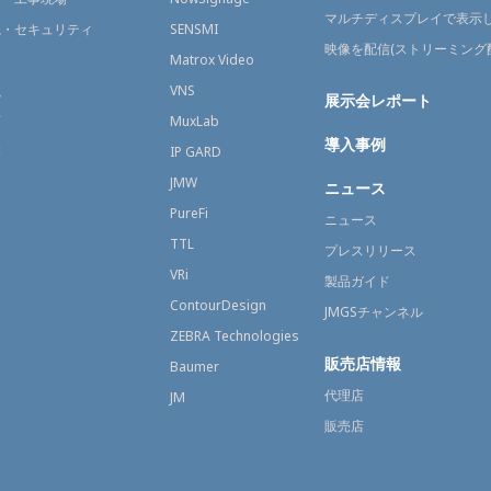
マルチディスプレイで表示
視・セキュリティ
SENSMI
映像を配信(ストリーミング
送
Matrox Video
融
VNS
展示会レポート
育
MuxLab
導入事例
療
IP GARD
JMW
ニュース
PureFi
ニュース
TTL
プレスリリース
VRi
製品ガイド
ContourDesign
JMGSチャンネル
ZEBRA Technologies
販売店情報
Baumer
代理店
JM
販売店