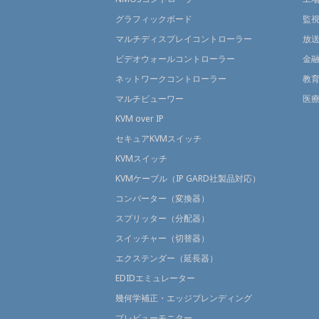
グラフィックボード
監
マルチディスプレイコントローラー
放
ビデオウォールコントローラー
金
ネットワークコントローラー
教
マルチビューワー
医
KVM over IP
セキュアKVMスイッチ
KVMスイッチ
KVMケーブル（IP GARD社製品対応）
コンバーター（変換器）
スプリッター（分配器）
スイッチャー（切替器）
エクステンダー（延長器）
EDIDエミュレーター
幾何学補正・エッジブレンディング
プレビューモニター