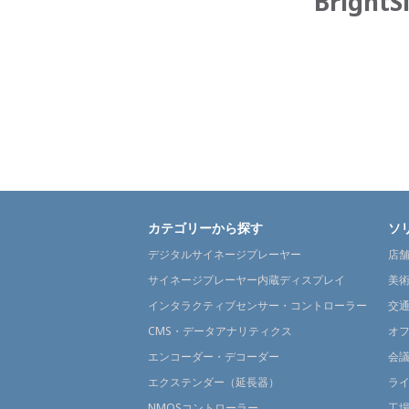
Brigh
カテゴリーから探す
ソ
デジタルサイネージプレーヤー
店
サイネージプレーヤー内蔵ディスプレイ
美
インタラクティブセンサー・コントローラー
交
CMS・データアナリティクス
オ
エンコーダー・デコーダー
会
エクステンダー（延長器）
ラ
NMOSコントローラー
工