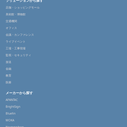
ソリューションから探す
店舗・ショッピングモール
美術館・博物館
交通機関
オフィス
会議・カンファレンス
ライブイベント
工場・工事現場
監視・セキュリティ
放送
金融
教育
医療
メーカーから探す
APANTAC
BrightSign
Bluefin
MOKA
Nexmosphere