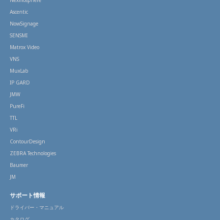
Ascentic
NowSignage
SENSMI
Matrox Video
VNS
MuxLab
IP GARD
JMW
PureFi
TTL
VRi
ContourDesign
ZEBRA Technologies
Baumer
JM
サポート情報
ドライバー・マニュアル
カタログ