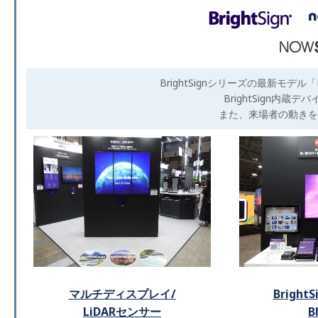
BrightSignシリーズの最新モデ
BrightSign
また、来場者の動きをカ
マルチディスプレイ/
Bright
LiDARセンサー
B