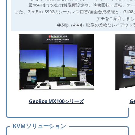
最大4Kまでの出力解像度設定や、映像回転・反転、オ
また、GeoBox S902のシームレス切替/画面合成機能と、G
デモをご紹介しまし
4K60p（4:4:4）映像の柔軟なレイア
GeoBox MX100シリーズ
G
KVMソリューション