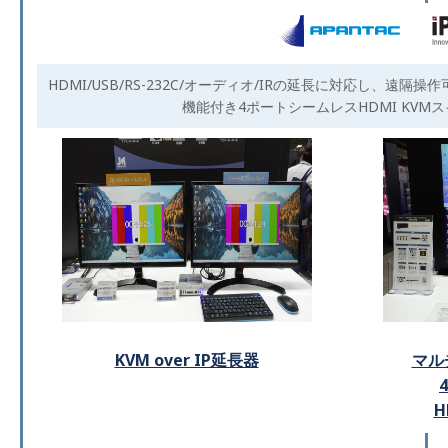
HDMI/USB/RS-232C/オーディオ/IRの延長に対応し、遠隔操
機能付き4ポートシームレスHDMI KVM
KVM over IP延長器
マル
H