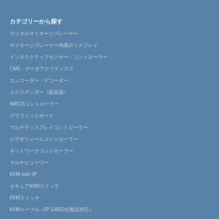
カテゴリーから探す
デジタルサイネージプレーヤー
サイネージプレーヤー内蔵ディスプレイ
インタラクティブセンサー・コントローラー
CMS・データアナリティクス
エンコーダー・デコーダー
エクステンダー（延長器）
NMOSコントローラー
グラフィックボード
マルチディスプレイコントローラー
ビデオウォールコントローラー
ネットワークコントローラー
マルチビューワー
KVM over IP
セキュアKVMスイッチ
KVMスイッチ
KVMケーブル（IP GARD社製品対応）