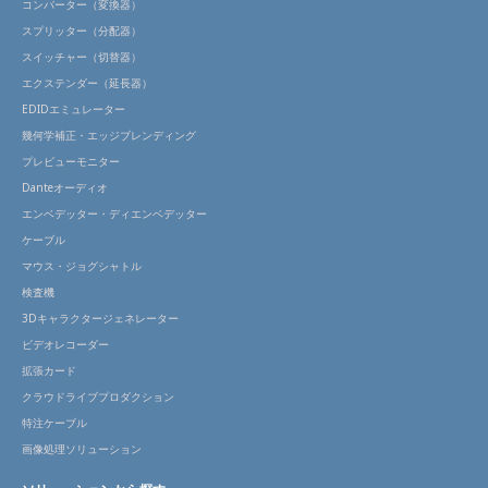
コンバーター（変換器）
スプリッター（分配器）
スイッチャー（切替器）
エクステンダー（延長器）
EDIDエミュレーター
幾何学補正・エッジブレンディング
プレビューモニター
Danteオーディオ
エンベデッター・ディエンベデッター
ケーブル
マウス・ジョグシャトル
検査機
3Dキャラクタージェネレーター
ビデオレコーダー
拡張カード
クラウドライブプロダクション
特注ケーブル
画像処理ソリューション