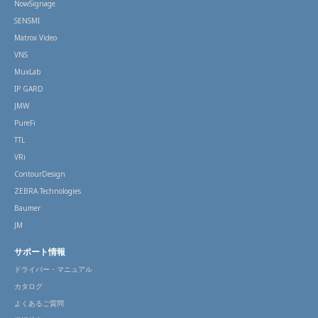
NowSignage
SENSMI
Matrox Video
VNS
MuxLab
IP GARD
JMW
PureFi
TTL
VRi
ContourDesign
ZEBRA Technologies
Baumer
JM
サポート情報
ドライバー・マニュアル
カタログ
よくあるご質問