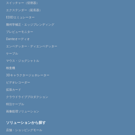
スイッチャー（切替器）
エクステンダー（延長器）
EDIDエミュレーター
幾何学補正・エッジブレンディング
プレビューモニター
Danteオーディオ
エンベデッター・ディエンベデッター
ケーブル
マウス・ジョグシャトル
検査機
3Dキャラクタージェネレーター
ビデオレコーダー
拡張カード
クラウドライブプロダクション
特注ケーブル
画像処理ソリューション
ソリューションから探す
店舗・ショッピングモール