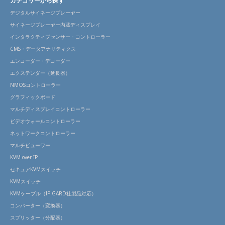
カテゴリーから探す
デジタルサイネージプレーヤー
サイネージプレーヤー内蔵ディスプレイ
インタラクティブセンサー・コントローラー
CMS・データアナリティクス
エンコーダー・デコーダー
エクステンダー（延長器）
NMOSコントローラー
グラフィックボード
マルチディスプレイコントローラー
ビデオウォールコントローラー
ネットワークコントローラー
マルチビューワー
KVM over IP
セキュアKVMスイッチ
KVMスイッチ
KVMケーブル（IP GARD社製品対応）
コンバーター（変換器）
スプリッター（分配器）