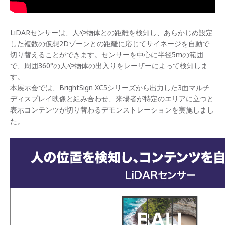
LiDARセンサーは、人や物体との距離を検知し、あらかじめ設定
した複数の仮想2Dゾーンとの距離に応じてサイネージを自動で
切り替えることができます。センサーを中心に半径5mの範囲
で、周囲360°の人や物体の出入りをレーザーによって検知しま
す。
本展示会では、BrightSign XC5シリーズから出力した3面マルチ
ディスプレイ映像と組み合わせ、来場者が特定のエリアに立つと
表示コンテンツが切り替わるデモンストレーションを実施しまし
た。