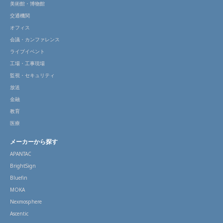
美術館・博物館
交通機関
オフィス
会議・カンファレンス
ライブイベント
工場・工事現場
監視・セキュリティ
放送
金融
教育
医療
メーカーから探す
APANTAC
BrightSign
Bluefin
MOKA
Nexmosphere
Ascentic