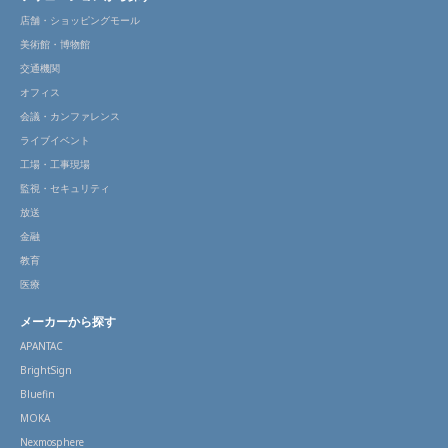
店舗・ショッピングモール
美術館・博物館
交通機関
オフィス
会議・カンファレンス
ライブイベント
工場・工事現場
監視・セキュリティ
放送
金融
教育
医療
メーカーから探す
APANTAC
BrightSign
Bluefin
MOKA
Nexmosphere