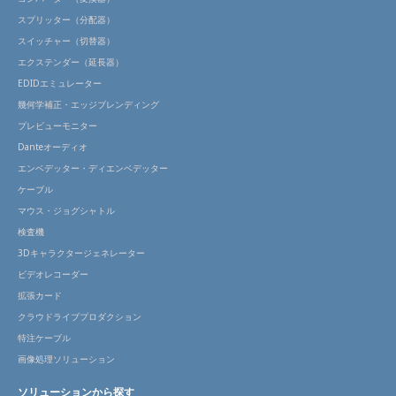
スプリッター（分配器）
スイッチャー（切替器）
エクステンダー（延長器）
EDIDエミュレーター
幾何学補正・エッジブレンディング
プレビューモニター
Danteオーディオ
エンベデッター・ディエンベデッター
ケーブル
マウス・ジョグシャトル
検査機
3Dキャラクタージェネレーター
ビデオレコーダー
拡張カード
クラウドライブプロダクション
特注ケーブル
画像処理ソリューション
ソリューションから探す