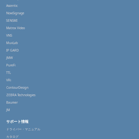
Ascentic
NowSignage
SENSMI
Matrox Video
VNS
MuxLab
IP GARD
JMW
PureFi
TTL
VRi
ContourDesign
ZEBRA Technologies
Baumer
JM
サポート情報
ドライバー・マニュアル
カタログ