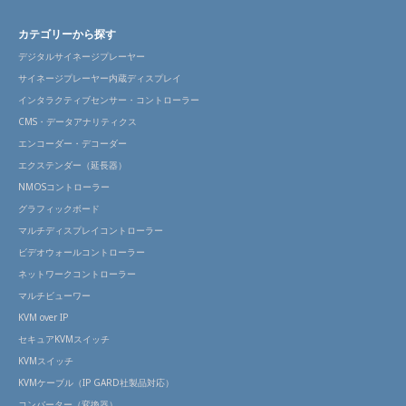
カテゴリーから探す
デジタルサイネージプレーヤー
サイネージプレーヤー内蔵ディスプレイ
インタラクティブセンサー・コントローラー
CMS・データアナリティクス
エンコーダー・デコーダー
エクステンダー（延長器）
NMOSコントローラー
グラフィックボード
マルチディスプレイコントローラー
ビデオウォールコントローラー
ネットワークコントローラー
マルチビューワー
KVM over IP
セキュアKVMスイッチ
KVMスイッチ
KVMケーブル（IP GARD社製品対応）
コンバーター（変換器）