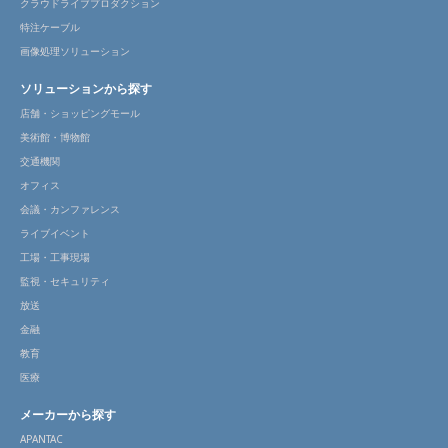
クラウドライブプロダクション
特注ケーブル
画像処理ソリューション
ソリューションから探す
店舗・ショッピングモール
美術館・博物館
交通機関
オフィス
会議・カンファレンス
ライブイベント
工場・工事現場
監視・セキュリティ
放送
金融
教育
医療
メーカーから探す
APANTAC