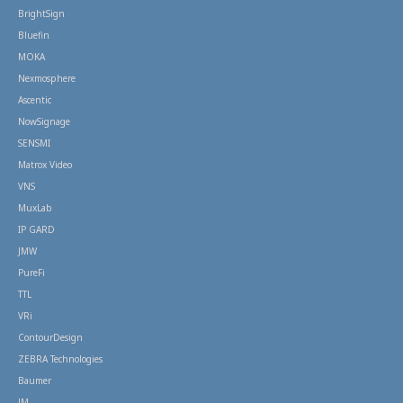
BrightSign
Bluefin
MOKA
Nexmosphere
Ascentic
NowSignage
SENSMI
Matrox Video
VNS
MuxLab
IP GARD
JMW
PureFi
TTL
VRi
ContourDesign
ZEBRA Technologies
Baumer
JM