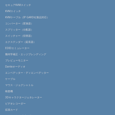
セキュアKVMスイッチ
KVMスイッチ
KVMケーブル（IP GARD社製品対応）
コンバーター（変換器）
スプリッター（分配器）
スイッチャー（切替器）
エクステンダー（延長器）
EDIDエミュレーター
幾何学補正・エッジブレンディング
プレビューモニター
Danteオーディオ
エンベデッター・ディエンベデッター
ケーブル
マウス・ジョグシャトル
検査機
3Dキャラクタージェネレーター
ビデオレコーダー
拡張カード