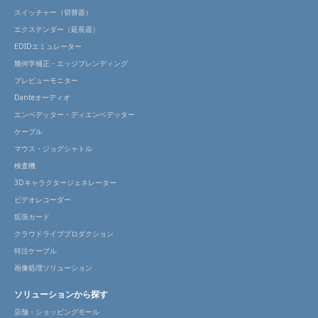
スイッチャー（切替器）
エクステンダー（延長器）
EDIDエミュレーター
幾何学補正・エッジブレンディング
プレビューモニター
Danteオーディオ
エンベデッター・ディエンベデッター
ケーブル
マウス・ジョグシャトル
検査機
3Dキャラクタージェネレーター
ビデオレコーダー
拡張カード
クラウドライブプロダクション
特注ケーブル
画像処理ソリューション
ソリューションから探す
店舗・ショッピングモール