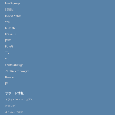
NowSignage
SENSMI
Matrox Video
VNS
MuxLab
IP GARD
JMW
PureFi
TTL
VRi
ContourDesign
ZEBRA Technologies
Baumer
JM
サポート情報
ドライバー・マニュアル
カタログ
よくあるご質問