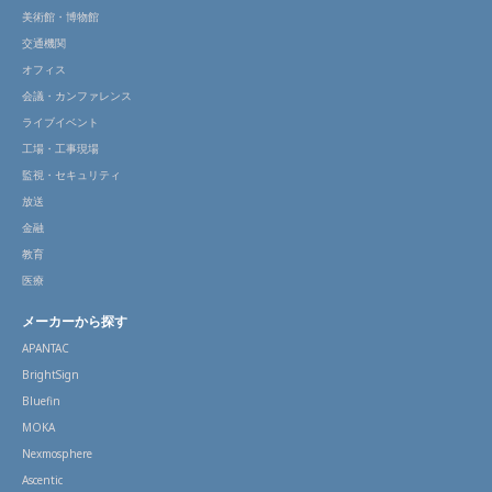
美術館・博物館
交通機関
オフィス
会議・カンファレンス
ライブイベント
工場・工事現場
監視・セキュリティ
放送
金融
教育
医療
メーカーから探す
APANTAC
BrightSign
Bluefin
MOKA
Nexmosphere
Ascentic