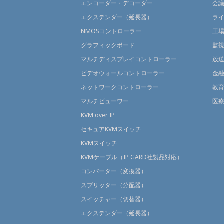
エンコーダー・デコーダー
会
エクステンダー（延長器）
ラ
NMOSコントローラー
工
グラフィックボード
監
マルチディスプレイコントローラー
放
ビデオウォールコントローラー
金
ネットワークコントローラー
教
マルチビューワー
医
KVM over IP
セキュアKVMスイッチ
KVMスイッチ
KVMケーブル（IP GARD社製品対応）
コンバーター（変換器）
スプリッター（分配器）
スイッチャー（切替器）
エクステンダー（延長器）