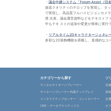
・
議会中継システム「Forum Assist（旧名称
放送クオリティのテロップを実現し、タッ
で実現し、高品質フルハイビジョンカメラ
席 次表、議会運営資料などをテキストフ
中もテキ ストの追加や変更が簡単に実行
・
リアルタイム2Dキャラクタージェネレーター
多彩な2D装飾機能を搭載し、直感的なユ
カテゴリーから探す
ソ
デジタルサイネージプレーヤー
店
サイネージプレーヤー内蔵ディスプレイ
美
インタラクティブセンサー・コントローラー
交
CMS・データアナリティクス
オ