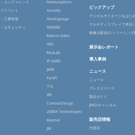
議・カンファレンス
Nexmosphere
ピックアップ
イブイベント
Ascentic
デジタルサイネージをはじ
場・工事現場
NowSignage
マルチディスプレイで表示
視・セキュリティ
SENSMI
映像を配信(ストリーミング
送
Matrox Video
融
VNS
展示会レポート
育
MuxLab
導入事例
療
IP GARD
JMW
ニュース
PureFi
ニュース
TTL
プレスリリース
VRi
製品ガイド
ContourDesign
JMGSチャンネル
ZEBRA Technologies
販売店情報
Baumer
代理店
JM