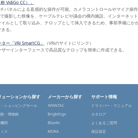
 VidiGo CC）」
チパネルによる直感的な操作が可能。カメラコントロールやマイク操作
で撮影した映像を、ケーブルテレビや議会の構内施設、インターネット
ァイルとして取り込み、テロップとして挿入できるため、事前準備にか
できる。
「VRi SmartCG」
（VRiのサイトにリンク）
ーザーインターフェースで高品質なテロップを簡単に作成できる。
リューションから探す
メーカーから探す
サポート情報
舗・ショッピングモール
APANTAC
ドライバー・マニュアル
術館・博物館
BrightSign
カタログ
通機関
Bluefin
よくあるご質問
フィス
MOKA
保証規定