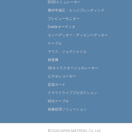
EDIDエミュレーター
幾何学補正・エッジブレンディング
プレビューモニター
Danteオーディオ
エンベデッター・ディエンベデッター
ケーブル
マウス・ジョグシャトル
検査機
3Dキャラクタージェネレーター
ビデオレコーダー
拡張カード
クラウドライブプロダクション
特注ケーブル
画像処理ソリューション
©2026 JAPAN MATERIAL Co.,Ltd.