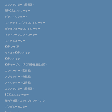
エクステンダー（延長器）
NMOSコントローラー
グラフィックボード
マルチディスプレイコントローラー
ビデオウォールコントローラー
ネットワークコントローラー
マルチビューワー
KVM over IP
セキュアKVMスイッチ
KVMスイッチ
KVMケーブル（IP GARD社製品対応）
コンバーター（変換器）
スプリッター（分配器）
スイッチャー（切替器）
エクステンダー（延長器）
EDIDエミュレーター
幾何学補正・エッジブレンディング
プレビューモニター