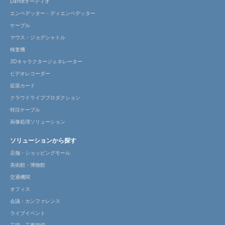
Danteオーディオ
エンベデッター・ディエンベデッター
ケーブル
マウス・ジョグシャトル
検査機
3Dキャラクタージェネレーター
ビデオレコーダー
拡張カード
クラウドライブプロダクション
特注ケーブル
画像処理ソリューション
ソリューションから探す
店舗・ショッピングモール
美術館・博物館
交通機関
オフィス
会議・カンファレンス
ライブイベント