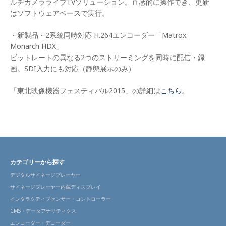
ルチカメラライブTVソリューション。直感的に操作でき、更新
はソフトウェアベースで実行。
・新製品・2系統同時対応 H.264エンコーダー「Matrox
Monarch HDX」
ビットレートの異なる2つのストリーミングを同時に配信・録
画。SDI入力にも対応（静態展示のみ）
「東北映像機器フェスティバル2015」の詳細は
こちら
。
カテゴリーから探す
デジタルサイネージプレーヤー
サイネージプレーヤー内蔵ディスプレイ
インタラクティブセンサー・コントローラー
CMS・データアナリティクス
エンコーダー・デコーダー