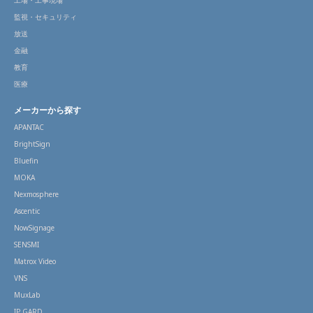
工場・工事現場
監視・セキュリティ
放送
金融
教育
医療
メーカーから探す
APANTAC
BrightSign
Bluefin
MOKA
Nexmosphere
Ascentic
NowSignage
SENSMI
Matrox Video
VNS
MuxLab
IP GARD