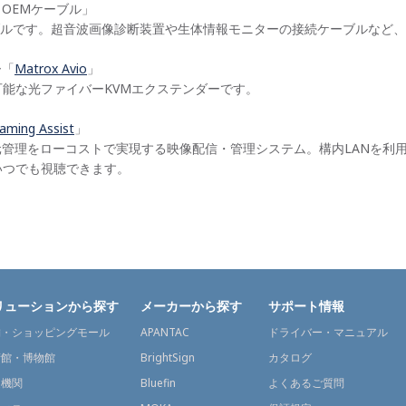
 OEMケーブル」
ルです。超音波画像診断装置や生体情報モニターの接続ケーブルなど、
ー「
Matrox Avio
」
可能な光ファイバーKVMエクステンダーです。
aming Assist
」
元管理をローコストで実現する映像配信・管理システム。構内LANを利
いつでも視聴できます。
リューションから探す
メーカーから探す
サポート情報
舗・ショッピングモール
APANTAC
ドライバー・マニュアル
術館・博物館
BrightSign
カタログ
通機関
Bluefin
よくあるご質問