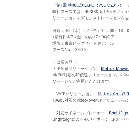
「第1回 映像伝送EXPO（VCOM2017）」
弊社ブースでは、4K/8K対応IP伝送ソリュ
リューションをデモンストレーションを交
日時：4/5（水）～7（金）10：00～18：0
※最終日4/7（金）のみ17：00終了
場所：東京ビッグサイト 東ホール
ブースNo. 33-36
＜出展製品＞
・IP伝送ソリューション「
Matrox Maeve
4K/8K対応のIP伝送ソリューション。
なシーンでご利用いただけます。
・VoIPソリューション「
Matrox X.mio3 I
10GbE対応のVideo-over-IPソリュー
・対応サイネージプレーヤー「
BrightSign
BrightSignによる4Kサイネージ+I