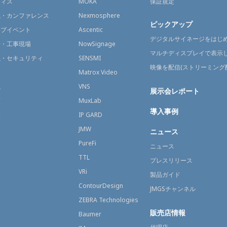
フィス
MOKA
保証規定
議・カンファレンス
Nexmosphere
ピックアップ
イブイベント
Ascentic
デジタルサイネージをはじ
場・工事現場
NowSignage
マルチディスプレイで表示
視・セキュリティ
SENSMI
映像を配信(ストリーミング
送
Matrox Video
融
VNS
展示会レポート
育
MuxLab
導入事例
療
IP GARD
JMW
ニュース
PureFi
ニュース
TTL
プレスリリース
VRi
製品ガイド
ContourDesign
JMGSチャンネル
ZEBRA Technologies
販売店情報
Baumer