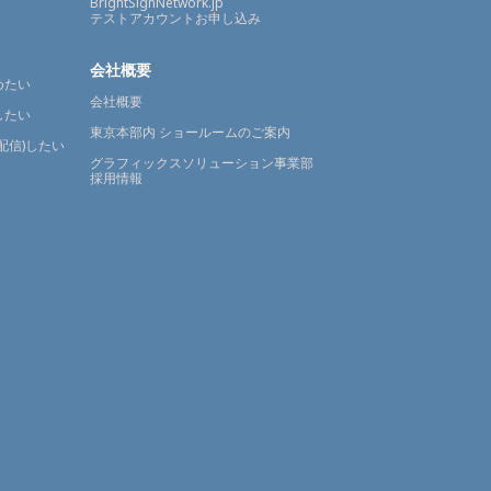
BrightSignNetwork.jp
テストアカウントお申し込み
会社概要
めたい
会社概要
したい
東京本部内 ショールームのご案内
配信)したい
グラフィックスソリューション事業部
採用情報