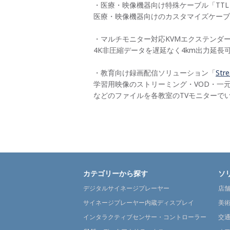
・医療・映像機器向け特殊ケーブル「TTL
医療・映像機器向けのカスタマイズケーブ
・マルチモニター対応KVMエクステンダ
4K非圧縮データを遅延なく4km出力延長
・教育向け録画配信ソリューション「
Stre
学習用映像のストリーミング・VOD・一
などのファイルを各教室のTVモニターで
カテゴリーから探す
ソ
デジタルサイネージプレーヤー
店
サイネージプレーヤー内蔵ディスプレイ
美
インタラクティブセンサー・コントローラー
交