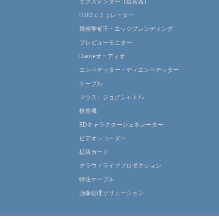
エクステンダー（延長器）
EDIDエミュレーター
幾何学補正・エッジブレンディング
プレビューモニター
Danteオーディオ
エンベデッター・ディエンベデッター
ケーブル
マウス・ジョグシャトル
検査機
3Dキャラクタージェネレーター
ビデオレコーダー
拡張カード
クラウドライブプロダクション
特注ケーブル
画像処理ソリューション