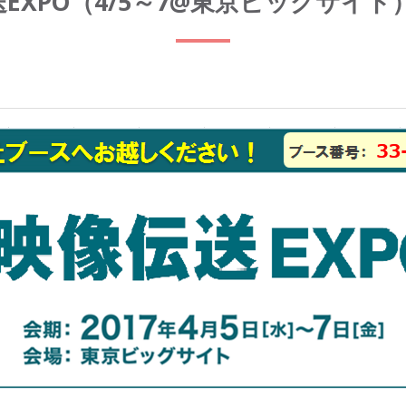
送EXPO（4/5～7@東京ビッグサイ