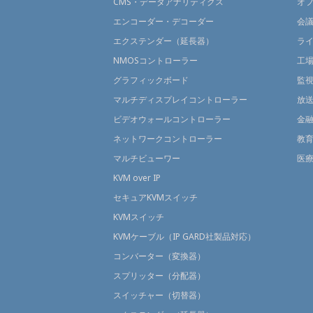
CMS・データアナリティクス
オ
エンコーダー・デコーダー
会
エクステンダー（延長器）
ラ
NMOSコントローラー
工
グラフィックボード
監
マルチディスプレイコントローラー
放
ビデオウォールコントローラー
金
ネットワークコントローラー
教
マルチビューワー
医
KVM over IP
セキュアKVMスイッチ
KVMスイッチ
KVMケーブル（IP GARD社製品対応）
コンバーター（変換器）
スプリッター（分配器）
スイッチャー（切替器）