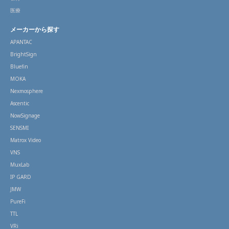
医療
メーカーから探す
APANTAC
BrightSign
Bluefin
MOKA
Nexmosphere
Ascentic
NowSignage
SENSMI
Matrox Video
VNS
MuxLab
IP GARD
JMW
PureFi
TTL
VRi