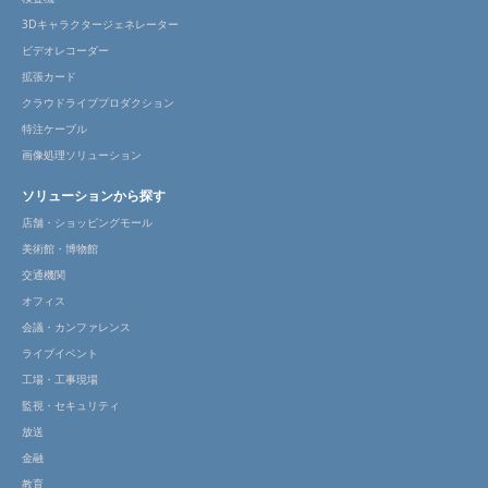
3Dキャラクタージェネレーター
ビデオレコーダー
拡張カード
クラウドライブプロダクション
特注ケーブル
画像処理ソリューション
ソリューションから探す
店舗・ショッピングモール
美術館・博物館
交通機関
オフィス
会議・カンファレンス
ライブイベント
工場・工事現場
監視・セキュリティ
放送
金融
教育