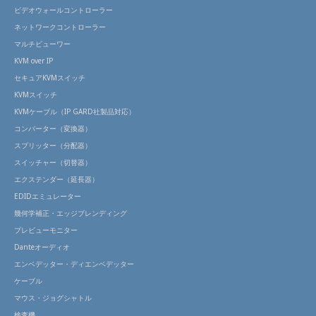
ビデオウォールコントローラー
ネットワークコントローラー
マルチビューワー
KVM over IP
セキュアKVMスイッチ
KVMスイッチ
KVMケーブル（IP GARD社製品対応）
コンバーター（変換器）
スプリッター（分配器）
スイッチャー（切替器）
エクステンダー（延長器）
EDIDエミュレーター
幾何学補正・エッジブレンディング
プレビューモニター
Danteオーディオ
エンベデッター・ディエンベデッター
ケーブル
マウス・ジョグシャトル
検査機