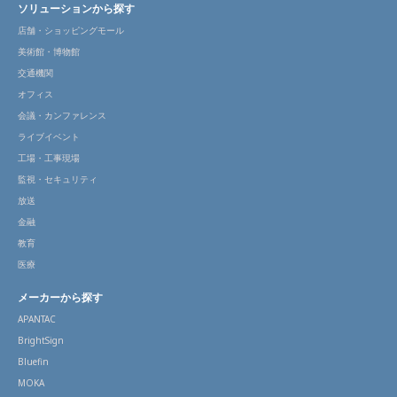
ソリューションから探す
店舗・ショッピングモール
美術館・博物館
交通機関
オフィス
会議・カンファレンス
ライブイベント
工場・工事現場
監視・セキュリティ
放送
金融
教育
医療
メーカーから探す
APANTAC
BrightSign
Bluefin
MOKA