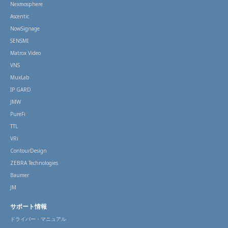
Nexmosphere
Ascentic
NowSignage
SENSMI
Matrox Video
VNS
MuxLab
IP GARD
JMW
PureFi
TTL
VRi
ContourDesign
ZEBRA Technologies
Baumer
JM
サポート情報
ドライバー・マニュアル