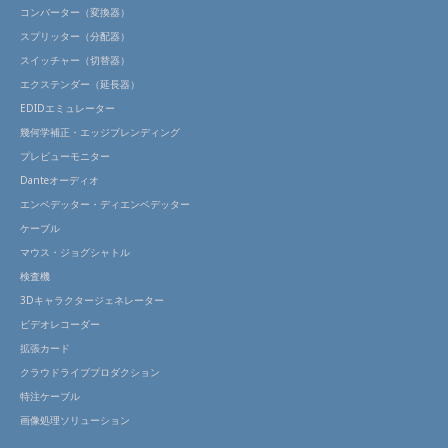
コンバーター（変換器）
スプリッター（分配器）
スイッチャー（切替器）
エクステンダー（延長器）
EDIDエミュレーター
幾何学補正・エッジブレンディング
プレビューモニター
Danteオーディオ
エンベデッター・ディエンベデッター
ケーブル
マウス・ジョグシャトル
検査機
3Dキャラクタージェネレーター
ビデオレコーダー
拡張カード
クラウドライブプロダクション
特注ケーブル
画像処理ソリューション