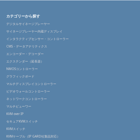
カテゴリーから探す
デジタルサイネージプレーヤー
サイネージプレーヤー内蔵ディスプレイ
インタラクティブセンサー・コントローラー
CMS・データアナリティクス
エンコーダー・デコーダー
エクステンダー（延長器）
NMOSコントローラー
グラフィックボード
マルチディスプレイコントローラー
ビデオウォールコントローラー
ネットワークコントローラー
マルチビューワー
KVM over IP
セキュアKVMスイッチ
KVMスイッチ
KVMケーブル（IP GARD社製品対応）