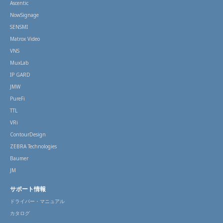
Ascentic
NowSignage
SENSMI
Matrox Video
VNS
MuxLab
IP GARD
JMW
PureFi
TTL
VRi
ContourDesign
ZEBRA Technologies
Baumer
JM
サポート情報
ドライバー・マニュアル
カタログ