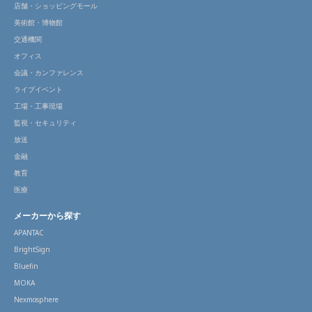
店舗・ショッピングモール
美術館・博物館
交通機関
オフィス
会議・カンファレンス
ライブイベント
工場・工事現場
監視・セキュリティ
放送
金融
教育
医療
メーカーから探す
APANTAC
BrightSign
Bluefin
MOKA
Nexmosphere