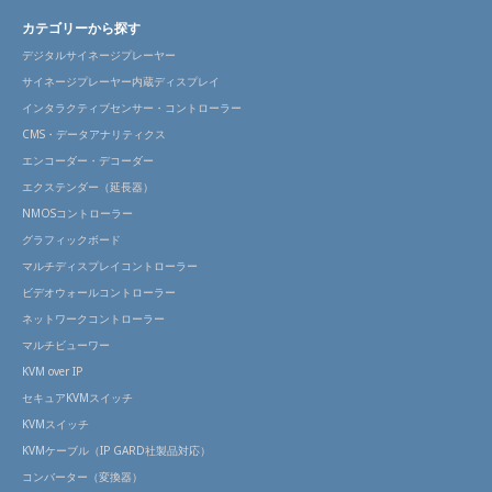
カテゴリーから探す
デジタルサイネージプレーヤー
サイネージプレーヤー内蔵ディスプレイ
インタラクティブセンサー・コントローラー
CMS・データアナリティクス
エンコーダー・デコーダー
エクステンダー（延長器）
NMOSコントローラー
グラフィックボード
マルチディスプレイコントローラー
ビデオウォールコントローラー
ネットワークコントローラー
マルチビューワー
KVM over IP
セキュアKVMスイッチ
KVMスイッチ
KVMケーブル（IP GARD社製品対応）
コンバーター（変換器）