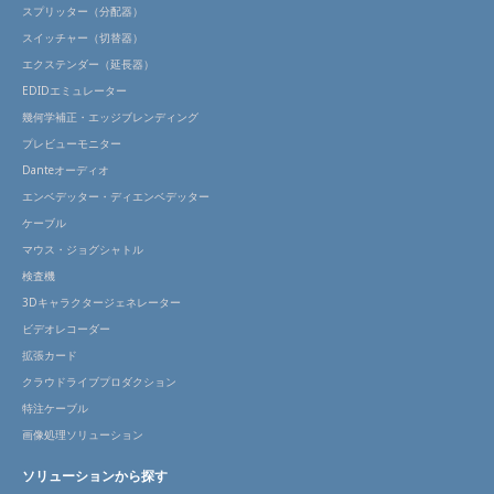
スプリッター（分配器）
スイッチャー（切替器）
エクステンダー（延長器）
EDIDエミュレーター
幾何学補正・エッジブレンディング
プレビューモニター
Danteオーディオ
エンベデッター・ディエンベデッター
ケーブル
マウス・ジョグシャトル
検査機
3Dキャラクタージェネレーター
ビデオレコーダー
拡張カード
クラウドライブプロダクション
特注ケーブル
画像処理ソリューション
ソリューションから探す