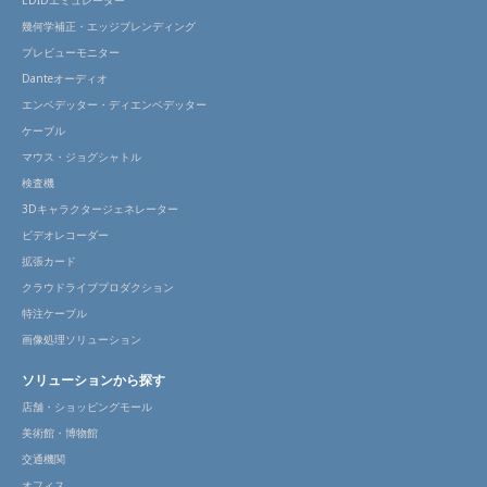
EDIDエミュレーター
幾何学補正・エッジブレンディング
プレビューモニター
Danteオーディオ
エンベデッター・ディエンベデッター
ケーブル
マウス・ジョグシャトル
検査機
3Dキャラクタージェネレーター
ビデオレコーダー
拡張カード
クラウドライブプロダクション
特注ケーブル
画像処理ソリューション
ソリューションから探す
店舗・ショッピングモール
美術館・博物館
交通機関
オフィス