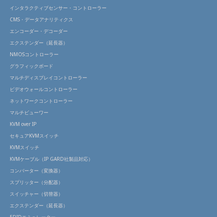
インタラクティブセンサー・コントローラー
CMS・データアナリティクス
エンコーダー・デコーダー
エクステンダー（延長器）
NMOSコントローラー
グラフィックボード
マルチディスプレイコントローラー
ビデオウォールコントローラー
ネットワークコントローラー
マルチビューワー
KVM over IP
セキュアKVMスイッチ
KVMスイッチ
KVMケーブル（IP GARD社製品対応）
コンバーター（変換器）
スプリッター（分配器）
スイッチャー（切替器）
エクステンダー（延長器）