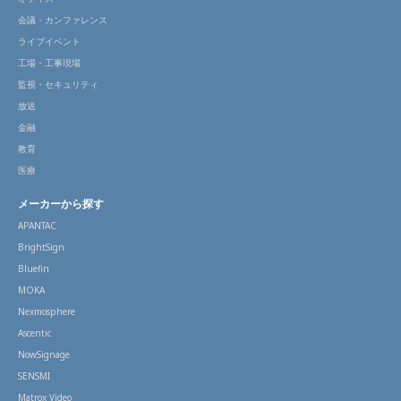
会議・カンファレンス
ライブイベント
工場・工事現場
監視・セキュリティ
放送
金融
教育
医療
メーカーから探す
APANTAC
BrightSign
Bluefin
MOKA
Nexmosphere
Ascentic
NowSignage
SENSMI
Matrox Video