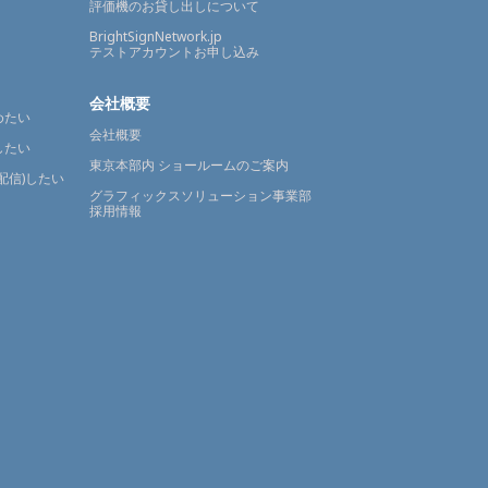
評価機のお貸し出しについて
BrightSignNetwork.jp
テストアカウントお申し込み
会社概要
めたい
会社概要
したい
東京本部内 ショールームのご案内
配信)したい
グラフィックスソリューション事業部
採用情報