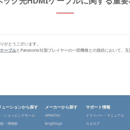
ペック光HDMIケーブルに関する重
りがとうございます。
Iケーブル
とPanasonic社製プレイヤーの一部機種との接続において
リューションから探す
メーカーから探す
サポート情報
舗・ショッピングモール
APANTAC
ドライバー・マニュアル
術館・博物館
BrightSign
カタログ