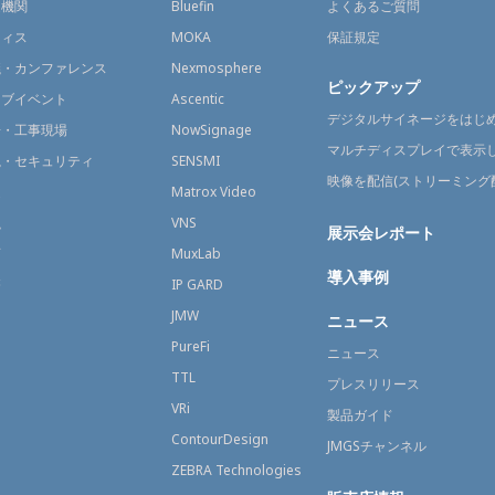
通機関
Bluefin
よくあるご質問
フィス
MOKA
保証規定
議・カンファレンス
Nexmosphere
ピックアップ
イブイベント
Ascentic
デジタルサイネージをはじ
場・工事現場
NowSignage
マルチディスプレイで表示
視・セキュリティ
SENSMI
映像を配信(ストリーミング
送
Matrox Video
融
VNS
展示会レポート
育
MuxLab
導入事例
療
IP GARD
JMW
ニュース
PureFi
ニュース
TTL
プレスリリース
VRi
製品ガイド
ContourDesign
JMGSチャンネル
ZEBRA Technologies