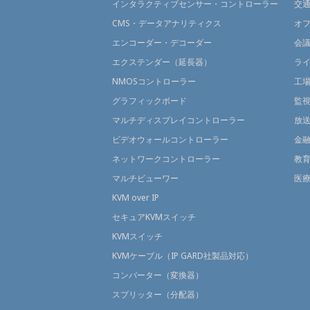
インタラクティブセンサー・コントローラー
交
CMS・データアナリティクス
オ
エンコーダー・デコーダー
会
エクステンダー（延長器）
ラ
NMOSコントローラー
工
グラフィックボード
監
マルチディスプレイコントローラー
放
ビデオウォールコントローラー
金
ネットワークコントローラー
教
マルチビューワー
医
KVM over IP
セキュアKVMスイッチ
KVMスイッチ
KVMケーブル（IP GARD社製品対応）
コンバーター（変換器）
スプリッター（分配器）