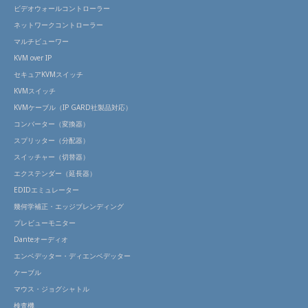
ビデオウォールコントローラー
ネットワークコントローラー
マルチビューワー
KVM over IP
セキュアKVMスイッチ
KVMスイッチ
KVMケーブル（IP GARD社製品対応）
コンバーター（変換器）
スプリッター（分配器）
スイッチャー（切替器）
エクステンダー（延長器）
EDIDエミュレーター
幾何学補正・エッジブレンディング
プレビューモニター
Danteオーディオ
エンベデッター・ディエンベデッター
ケーブル
マウス・ジョグシャトル
検査機