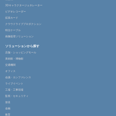
3Dキャラクタージェネレーター
ビデオレコーダー
拡張カード
クラウドライブプロダクション
特注ケーブル
画像処理ソリューション
ソリューションから探す
店舗・ショッピングモール
美術館・博物館
交通機関
オフィス
会議・カンファレンス
ライブイベント
工場・工事現場
監視・セキュリティ
放送
金融
教育