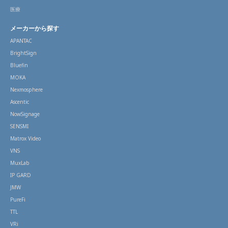
医療
メーカーから探す
APANTAC
BrightSign
Bluefin
MOKA
Nexmosphere
Ascentic
NowSignage
SENSMI
Matrox Video
VNS
MuxLab
IP GARD
JMW
PureFi
TTL
VRi