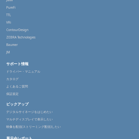
JMW
PureFi
TTL
VRi
ContourDesign
ZEBRA Technologies
Baumer
JM
サポート情報
ドライバー・マニュアル
カタログ
よくあるご質問
保証規定
ピックアップ
デジタルサイネージをはじめたい
マルチディスプレイで表示したい
映像を配信(ストリーミング配信)したい
展示会レポート