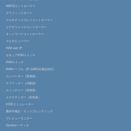
NMOSコントローラー
グラフィックボード
マルチディスプレイコントローラー
ビデオウォールコントローラー
ネットワークコントローラー
マルチビューワー
KVM over IP
セキュアKVMスイッチ
KVMスイッチ
KVMケーブル（IP GARD社製品対応）
コンバーター（変換器）
スプリッター（分配器）
スイッチャー（切替器）
エクステンダー（延長器）
EDIDエミュレーター
幾何学補正・エッジブレンディング
プレビューモニター
Danteオーディオ