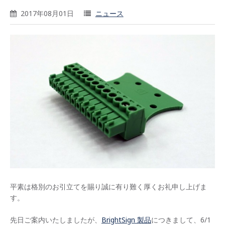
2017年08月01日
ニュース
平素は格別のお引立てを賜り誠に有り難く厚くお礼申し上げま
す。
先日ご案内いたしましたが、
BrightSign 製品
につきまして、6/1