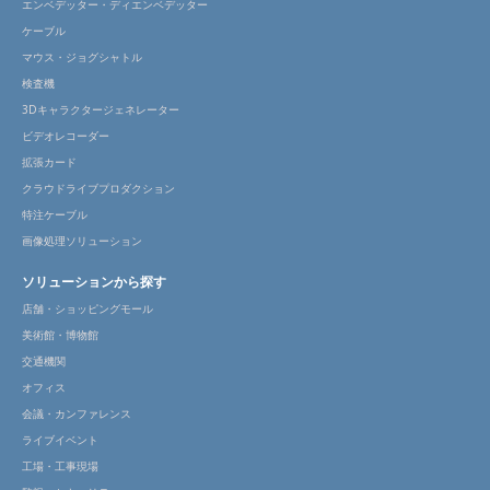
エンベデッター・ディエンベデッター
ケーブル
マウス・ジョグシャトル
検査機
3Dキャラクタージェネレーター
ビデオレコーダー
拡張カード
クラウドライブプロダクション
特注ケーブル
画像処理ソリューション
ソリューションから探す
店舗・ショッピングモール
美術館・博物館
交通機関
オフィス
会議・カンファレンス
ライブイベント
工場・工事現場