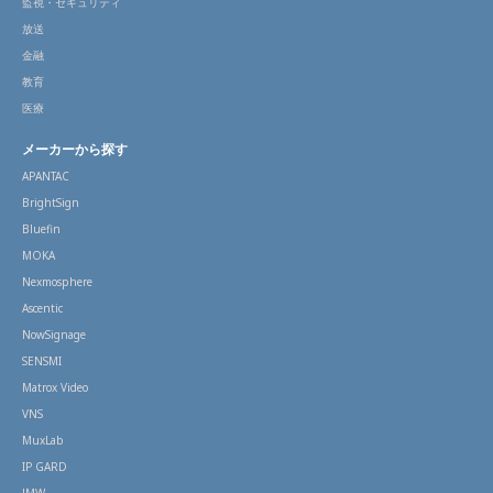
監視・セキュリティ
放送
金融
教育
医療
メーカーから探す
APANTAC
BrightSign
Bluefin
MOKA
Nexmosphere
Ascentic
NowSignage
SENSMI
Matrox Video
VNS
MuxLab
IP GARD